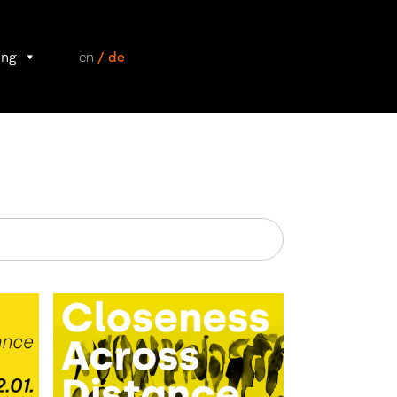
ung
en
/ de