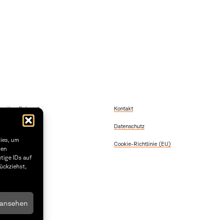
eisebericht.
szeiten Dekanat
Kontakt
 Freitag
Datenschutz
2:00
 & Donnerstag
kies, um
Cookie-Richtlinie (EU)
5:30
sen
tige IDs auf
1.29
ückziehst,
 ansehen