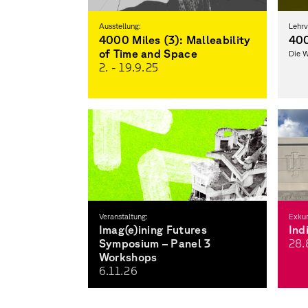
Ausstellung:
Lehrv
4000 Miles (3): Malleability
400
of Time and Space
Die W
2. - 19.9.
25
Virtual Global Learning Exchange
Veranstaltung:
Exkur
Imag(e)ining Futures
Ind
Symposium – Panel 3
28.8
Workshops
6.11.
26
India
Desig