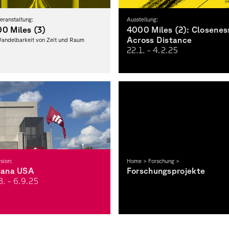
eranstaltung:
Ausstellung:
0 Miles (3)
4000 Miles (2): Closenes
Across Distance
andelbarkeit von Zeit und Raum
22.1. - 4.2.
25
sion:
Home > Forschung >
iana USA
Forschungsprojekte
. - 6.9.
25
napolis, die Herron School of Art +
n und eine gemeinsame Ausstellung –