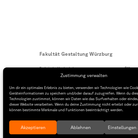
ein R
Fakultät Gestaltung Würzburg
Technische Hochschule
Öffnung
Würzburg-Schweinfurt
Montag –
Zustimmung verwalten
Sanderheinrichsleitenweg 20
8:30 – 1
97074 Würzburg
Dienstag
Um dir ein optimales Erlebnis zu bieten, verwenden wir Technologien wie Coo
8:30 – 1
Geräteinformationen zu speichern und/oder darauf zuzugreifen. Wenn du die
tel: +49 931 35 11 93 02
Technologien zustimmst, können wir Daten wie das Surfverhalten oder eindeu
mail: dekanat.fg@thws.de
Raum: I.
dieser Website verarbeiten. Wenn du deine Zustimmung nicht erteilst oder zur
können bestimmte Merkmale und Funktionen beeinträchtigt werden.
Akzeptieren
Ablehnen
Einstellungen