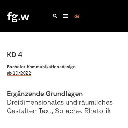
Skip
to
fg.w
content
de
Bachelor Kommunikationsdesign und Master Design & Information studieren
KD 4
Bachelor Kommunikationsdesign
ab 10/2022
Ergänzende Grundlagen
Dreidimensionales und räumliches
Gestalten Text, Sprache, Rhetorik