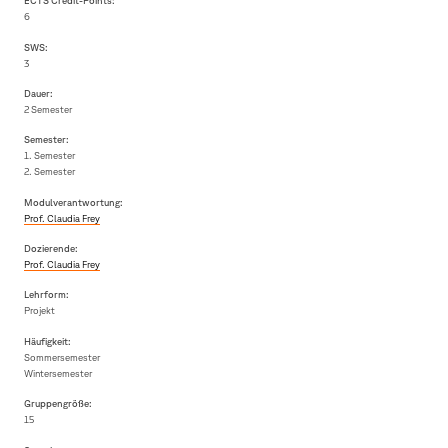
ECTS Credit-Points:
6
SWS:
3
Dauer:
2 Semester
Semester:
1. Semester
2. Semester
Modulverantwortung:
Prof. Claudia Frey
Dozierende:
Prof. Claudia Frey
Lehrform:
Projekt
Häufigkeit:
Sommersemester
Wintersemester
Gruppengröße:
15