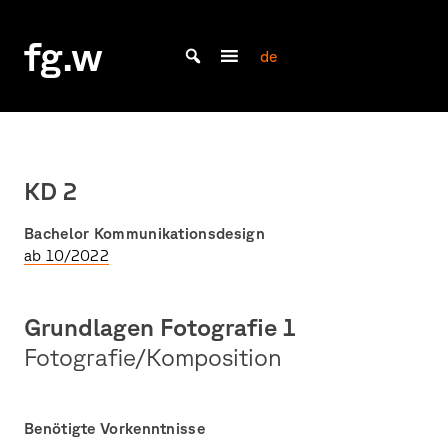
Skip
to
fg.w
content
de
Bachelor Kommunikationsdesign und Master Design & Information studieren
KD 2
Bachelor Kommunikationsdesign
ab 10/2022
Grundlagen Fotografie 1
Fotografie/Komposition
Benötigte Vorkenntnisse