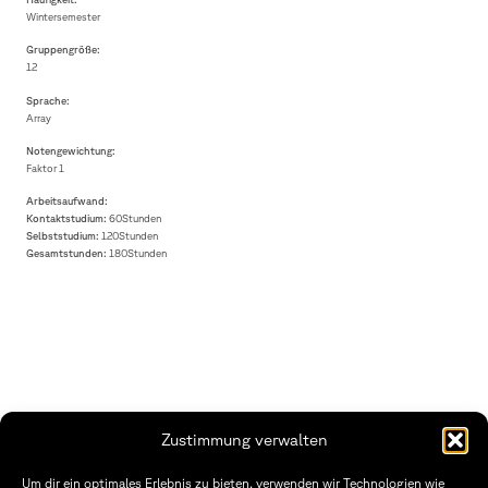
Wintersemester
Gruppengröße:
12
Sprache:
Array
Notengewichtung:
Faktor 1
Arbeitsaufwand:
Kontaktstudium:
60Stunden
Selbststudium:
120Stunden
Gesamtstunden:
180Stunden
Zustimmung verwalten
Fakultät Gestaltung Würzburg
Um dir ein optimales Erlebnis zu bieten, verwenden wir Technologien wie