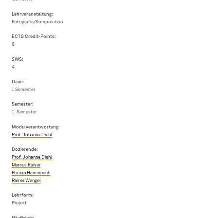
Lehrveranstaltung:
Fotografie/Komposition
ECTS Credit-Points:
6
SWS:
4
Dauer:
1 Semester
Semester:
1. Semester
Modulverantwortung:
Prof. Johanna Diehl
Dozierende:
Prof. Johanna Diehl
Marcus Kaiser
Florian Hammerich
Rainer Wengel
Lehrform:
Projekt
Häufigkeit: