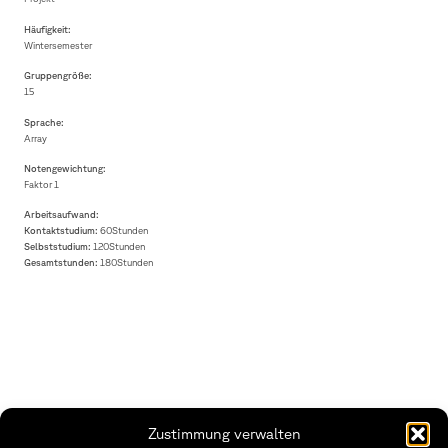
Häufigkeit:
Wintersemester
Gruppengröße:
15
Sprache:
Array
Notengewichtung:
Faktor 1
Arbeitsaufwand:
Kontaktstudium:
60Stunden
Selbststudium:
120Stunden
Gesamtstunden:
180Stunden
Zustimmung verwalten