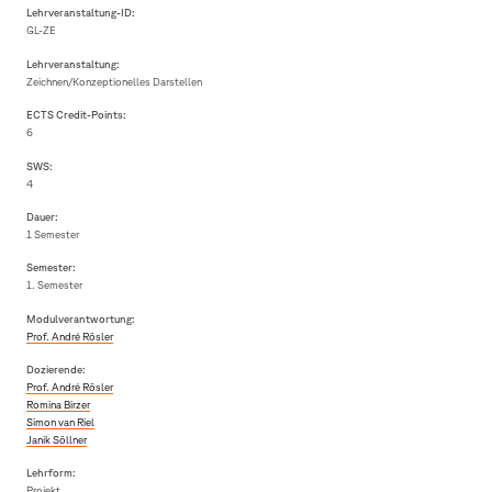
Lehrveranstaltung-ID:
GL-ZE
Lehrveranstaltung:
Zeichnen/Konzeptionelles Darstellen
ECTS Credit-Points:
6
SWS:
4
Dauer:
1 Semester
Semester:
1. Semester
Modulverantwortung:
Prof. André Rösler
Dozierende:
Prof. André Rösler
Romina Birzer
Simon van Riel
Janik Söllner
Lehrform:
Projekt