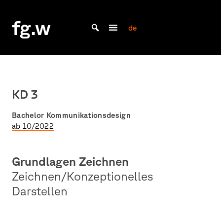
Skip
to
fg.w
content
de
Bachelor Kommunikationsdesign und Master Design & Information studieren
KD 3
Bachelor Kommunikationsdesign
ab 10/2022
Grundlagen Zeichnen
Zeichnen/Konzeptionelles
Darstellen