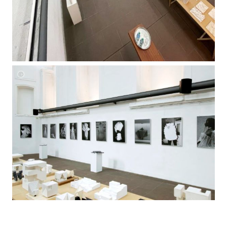
Ausstellung
Spitäle
Foto
von
Philipp
von
Ciriacy