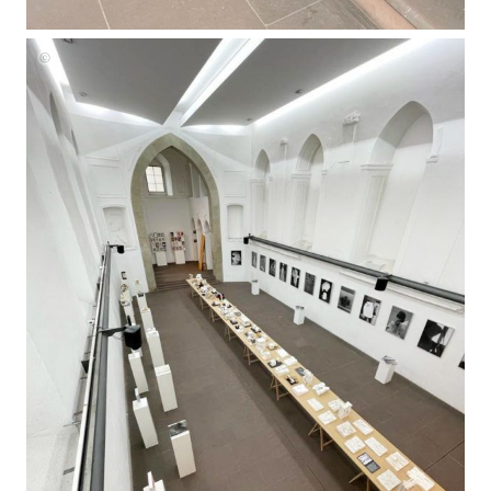
Ausstellungsansicht
Kooperation
Fakultät
Gestaltung
und
Fakultät
Architektur
im
Spitäle
Foto
von
Stefan
Niese