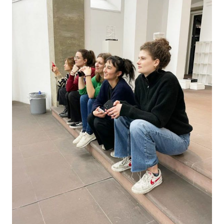
Fakultät
Gestaltung
und
Fakultät
Architektur
im
Spitäle
Foto
von
Stefan
Niese