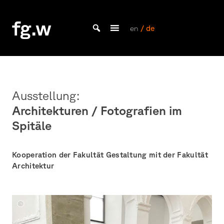
Skip
to
fg.w
content
en
/ de
Bachelor Kommunikationsdesign und Master Design & Information studieren
Ausstellung:
Architekturen / Fotografien im
Spitäle
Kooperation der Fakultät Gestaltung mit der Fakultät
Architektur
Ausstellungsansicht
Kooperation