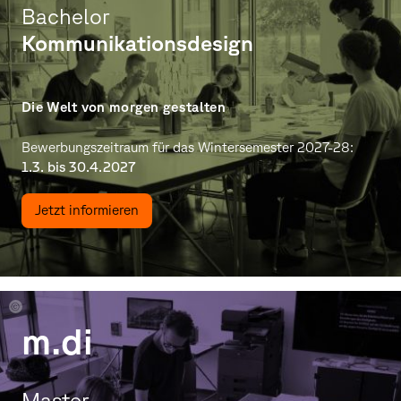
Bachelor
Kommunikationsdesign
Die Welt von morgen gestalten
Bewerbungszeitraum für das Wintersemester 2027-28:
1.3. bis 30.4.2027
Jetzt informieren
Philipp
m.di
von
Ciriracy-
Wantrup
Master