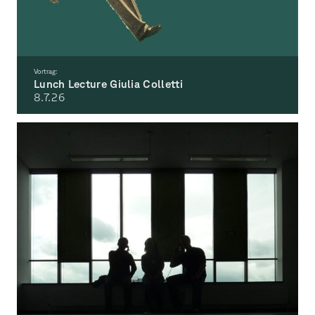
Vortrag:
Lunch Lecture Giulia Colletti
8.7.
26
Absurdity Threshold. From Avant-Garde Rupture to AI Slop