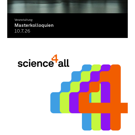
Veranstaltung:
Masterkolloquien
10.7.
26
Präsentationen der Masterprojekte