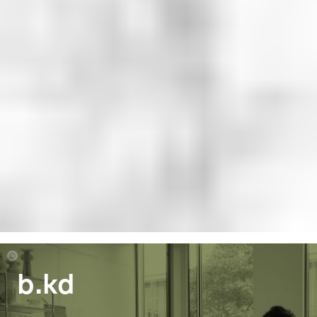
Philipp
b.kd
von
Ciriracy-
Wantrup