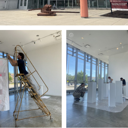
e
Amelie
l,
Deimel,
Paul
z,
Schulz,
Amire
,
Kocici,
h
Judith
r
Glaser