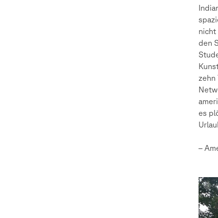
India
spazi
nicht
den S
Stude
Kunst
zehn 
Netwo
ameri
es pl
Urlau
– Ame
Ameli
Deime
Paul
Schul