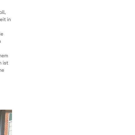
ll,
eit in
ie
n
inem
 ist
he