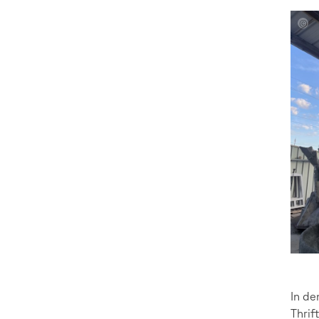
Ameli
Deime
Paul
Schul
Amire
Kocici
Judit
Glase
In de
Thrif