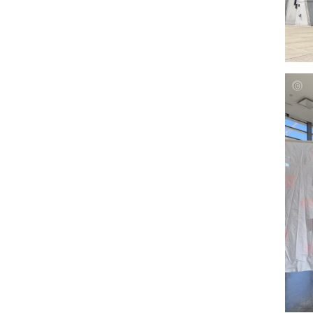
Ameli
Deime
Paul
Schul
Amire
Kocici
Judit
Glase