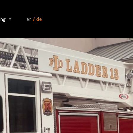
ung
en
/ de