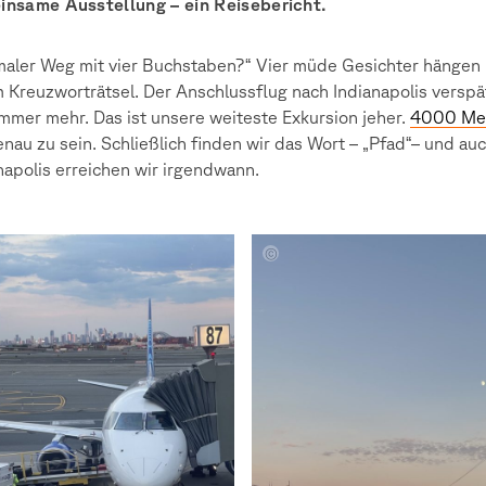
insame Ausstellung – ein Reisebericht.
aler Weg mit vier Buchstaben?“ Vier müde Gesichter hängen
 Kreuzworträtsel. Der Anschlussflug nach Indianapolis verspä
immer mehr. Das ist unsere weiteste Exkursion jeher.
4000 Mei
nau zu sein. Schließlich finden wir das Wort – „Pfad“– und au
napolis erreichen wir irgendwann.
e
Amelie
l,
Deimel,
Paul
z,
Schulz,
Amire
,
Kocici,
h
Judith
r
Glaser