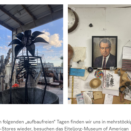
e
Amelie
l,
Deimel,
Paul
z,
Schulz,
Amire
,
Kocici,
h
Judith
r
Glaser
n folgenden „aufbaufreien“ Tagen finden wir uns in mehrstöck
t-Stores wieder, besuchen das Eiteljorg-Museum of American