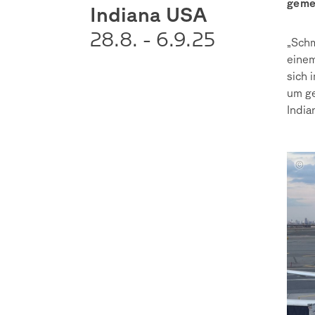
geme
Indiana USA
28.8. - 6.9.
25
„Schm
einem
sich 
um ge
India
Ameli
Deime
Paul
Schul
Amire
Kocici
Judit
Glase