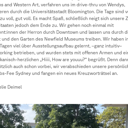
ns and Western Art, verfahren uns im drive-thru von Wendys,
eren durch die Universitätsstadt Bloomington. Die Tage sind vo
 zu voll, gut voll. Es macht Spaß, schließlich neigt sich unsere Z
taaten jedoch dem Ende zu. Wir gehen noch einmal mit
nt:innen der Herron durch Downtown und lassen uns durch d
 und den Garten des Newfield Museums treiben. Wir haben i
Tagen viel über Ausstellungsaufbau gelernt, –ganz intuitiv–
rking betrieben, und wurden stets mit offenen Armen und e
kanisch-herzlichen „Hiiii, How are youuu?“ begrüßt. Denn dann
ötzlich auch schon vorbei, wir verabschieden unsere persönlic
bs-Fee Sydney und fangen ein neues Kreuzworträtsel an.
lie Deimel
e
l,
z,