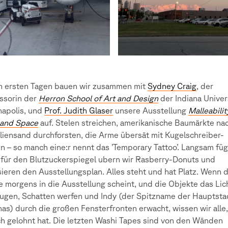
n ersten Tagen bauen wir zusammen mit
Sydney Craig
, der
ssorin der
Herron School of Art and Design
der Indiana Univer
napolis, und
Prof. Judith Glaser
unsere Ausstellung
Malleabilit
 and Space
auf. Stelen streichen, amerikanische Baumärkte na
liensand durchforsten, die Arme übersät mit Kugelschreiber-
 – so manch eine:r nennt das ’Temporary Tattoo’. Langsam füg
, für den Blutzuckerspiegel ubern wir Rasberry-Donuts und
isieren den Ausstellungsplan. Alles steht und hat Platz. Wenn d
 morgens in die Ausstellung scheint, und die Objekte das Lic
ugen, Schatten werfen und Indy (der Spitzname der Hauptsta
nas) durch die großen Fensterfronten erwacht, wissen wir alle
ch gelohnt hat. Die letzten Washi Tapes sind von den Wänden