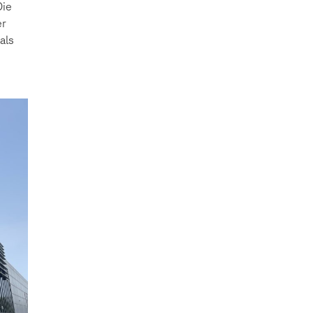
Die
er
als