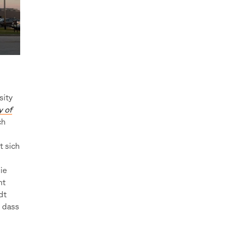
sity
y of
ch
t sich
ie
ht
dt
, dass