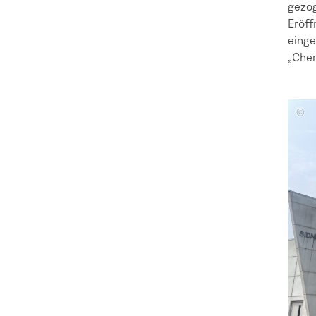
gezog
Eröff
eing
„Cher
Ameli
Deime
Paul
Schul
Amire
Kocici
Judit
Glase