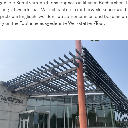
en, die Kabel versteckt, das Popcorn in kleinen Becherchen. 
nung ist wunderbar. Wir schnacken in mittlerweile schon wied
eprobtem Englisch, werden lieb aufgenommen und bekommen 
ry on the Top“ eine ausgedehnte Werkstätten-Tour.
e
l,
z,
,
h
r