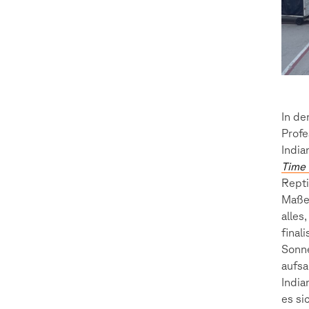
In de
Profe
India
Time
Repti
Maßen
alles
final
Sonne
aufsa
India
es si