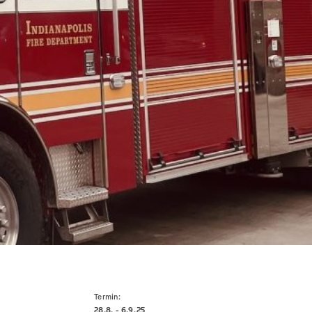
Termin:
28.8. - 6.9.
25