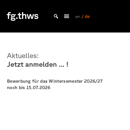
Skip
to
content
en
/ de
Bachelor Kommunikationsdesign und Master Design & Information studieren
Fakultät
Gestaltung
Würzburg
Aktuelles:
Jetzt anmelden … !
Bewerbung für das Wintersemester 2026/27
noch bis 15.07.2026