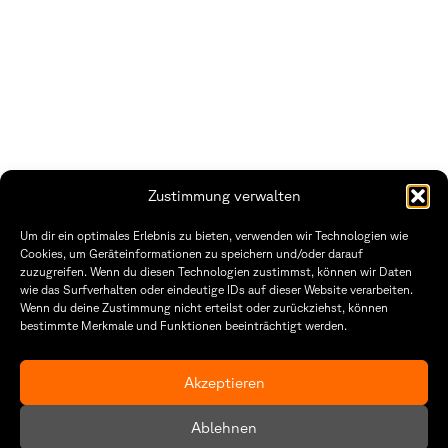
Zustimmung verwalten
Um dir ein optimales Erlebnis zu bieten, verwenden wir Technologien wie
Cookies, um Geräteinformationen zu speichern und/oder darauf
zuzugreifen. Wenn du diesen Technologien zustimmst, können wir Daten
Fakultät Gestaltung Würzburg
wie das Surfverhalten oder eindeutige IDs auf dieser Website verarbeiten.
Wenn du deine Zustimmung nicht erteilst oder zurückziehst, können
Technische Hochschule
Öffnungszeiten Dekanat
bestimmte Merkmale und Funktionen beeinträchtigt werden.
Würzburg-Schweinfurt
Montag – Freitag
Sanderheinrichsleitenweg 20
8:30 – 12:00
97074 Würzburg
Dienstag & Donnerstag
Akzeptieren
8:30 – 15:30
tel: +49 931 35 11 93 02
mail: dekanat.fg@thws.de
Raum: I.1.29
Ablehnen
Kontakt