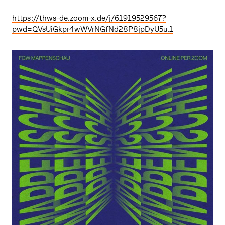
https://thws-de.zoom-x.de/j/61919529567?
pwd=QVsUiGkpr4wWVrNGfNd28P8jpDyU5u.1