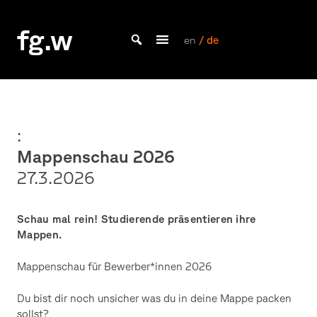
Skip
to
fg.w
content
en
/ de
Bachelor Kommunikationsdesign und Master Design & Information studieren
:
Mappenschau 2026
27.3.2026
Schau mal rein! Studierende präsentieren ihre
Mappen.
Mappenschau für Bewerber*innen 2026
Du bist dir noch unsicher was du in deine Mappe packen
sollst?