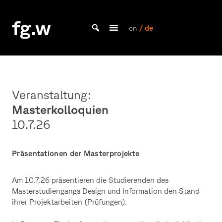
Skip
to
fg.w
content
en
/ de
Bachelor Kommunikationsdesign und Master Design & Information studieren
Veranstaltung:
Masterkolloquien
10.7.
26
Präsentationen der Masterprojekte
Am 10.7.26 präsentieren die Studierenden des
Masterstudiengangs Design und Information den Stand
ihrer Projektarbeiten (Prüfungen).