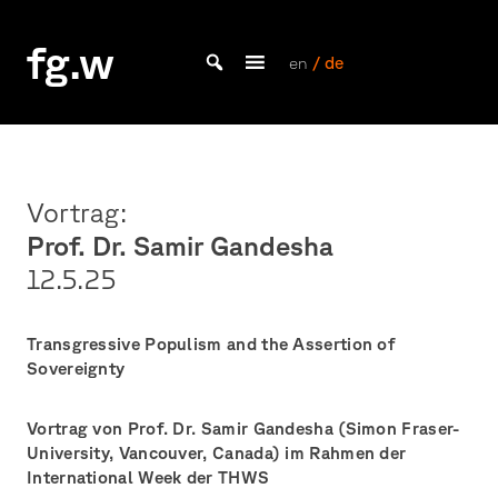
Skip
to
fg.w
content
en
/ de
Bachelor Kommunikationsdesign und Master Design & Information studieren
Vortrag:
Prof. Dr. Samir Gandesha
12.5.
25
Transgressive Populism and the Assertion of
Sovereignty
Vortrag von Prof. Dr. Samir Gandesha (Simon Fraser-
University, Vancouver, Canada) im Rahmen der
International Week der THWS