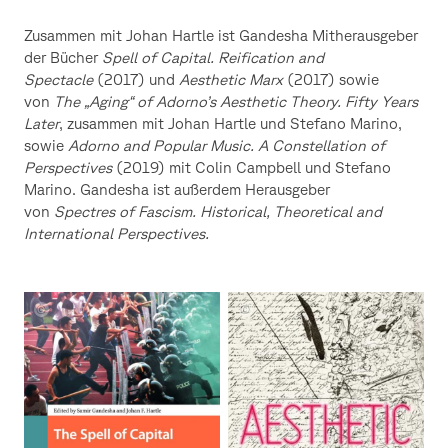
Zusammen mit Johan Hartle ist Gandesha Mitherausgeber
der Bücher
Spell of Capital. Reification and
Spectacle
(2017) und
Aesthetic Marx
(2017) sowie
von
The „Aging“ of Adorno’s Aesthetic Theory. Fifty Years
Later
, zusammen mit Johan Hartle und Stefano Marino,
sowie
Adorno and Popular Music. A Constellation of
Perspectives
(2019) mit Colin Campbell und Stefano
Marino. Gandesha ist außerdem Herausgeber
von
Spectres of Fascism. Historical, Theoretical and
International Perspectives.
buchtitel
buchtitel
samir
aesthetic
gandesha
marx
the
spell
of
capital