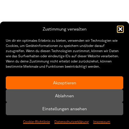
Zustimmung verwalten
Fakultät Gestaltung Würzburg
Um dir ein optimales Erlebnis zu bieten, verwenden wir Technologien wie
Cookies, um Geräteinformationen zu speichern und/oder darauf
Technische Hochschule
Öffnungszeiten Dekanat
zuzugreifen. Wenn du diesen Technologien zustimmst, können wir Daten
Würzburg-Schweinfurt
Montag – Freitag
wie das Surfverhalten oder eindeutige IDs auf dieser Website verarbeiten.
Sanderheinrichsleitenweg 20
8:30 – 12:00
Wenn du deine Zustimmung nicht erteilst oder zurückziehst, können
97074 Würzburg
Dienstag & Donnerstag
bestimmte Merkmale und Funktionen beeinträchtigt werden.
8:30 – 15:30
tel: +49 931 35 11 93 02
mail: dekanat.fg@thws.de
Raum: I.1.29
Akzeptieren
Kontakt
Datenschutz
Ablehnen
Cookie-Richtlinie (EU)
Einstellungen ansehen
Cookie-Richtlinie
Datenschutzerklärung
Impressum