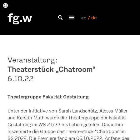
Skip
to
FG_Theatergruppe_Chatroom_061022
FG_Theatergruppe_Chatroom_061022
FG_Theatergruppe_Chatroom_061022
FG_Theatergruppe_Chatroom_061022
FG_Theatergruppe_Chatroom_061022
FG_Theatergruppe_Chatroom_061022
FG_Theatergruppe_Chatroom_061022
FG_Theatergruppe_Chatroom_061022
FG_Theatergruppe_Chatroom_061022
fg.w
content
en
/ de
Bachelor Kommunikationsdesign und Master Design & Information studieren
Veranstaltung:
Theaterstück „Chatroom“
6.10.22
Theatergruppe Fakultät Gestaltung
Unter der Initiative von Sarah Landschütz, Alessa Müller
und Kerstin Muth wurde die Theatergruppe der Fakultät
Gestaltung im WS 21/22 ins Leben gerufen. Daraufhin
inszenierte die Gruppe das Theaterstück “Chatroom” im
SS 2022. Die Premiere fand am 06.10.2022, Anfang des