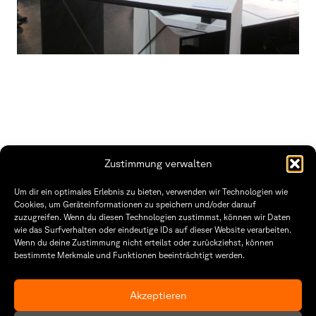
Zustimmung verwalten
Fakultät Gestaltung Würzburg
Um dir ein optimales Erlebnis zu bieten, verwenden wir Technologien wie
Cookies, um Geräteinformationen zu speichern und/oder darauf
Technische Hochschule
Öffnungszeiten Dekanat
zuzugreifen. Wenn du diesen Technologien zustimmst, können wir Daten
Würzburg-Schweinfurt
Montag – Freitag
wie das Surfverhalten oder eindeutige IDs auf dieser Website verarbeiten.
Sanderheinrichsleitenweg 20
8:30 – 12:00
Wenn du deine Zustimmung nicht erteilst oder zurückziehst, können
97074 Würzburg
Dienstag & Donnerstag
bestimmte Merkmale und Funktionen beeinträchtigt werden.
8:30 – 15:30
tel: +49 931 35 11 93 02
mail: dekanat.fg@thws.de
Raum: I.1.29
Akzeptieren
Kontakt