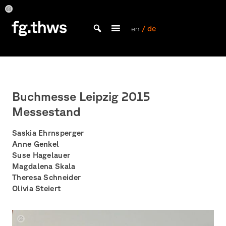
Skip
to
Olivia
Olivia
Olivia
Olivia
Olivia
Steiert
Steiert
Steiert
Steiert
Steiert
content
en
/ de
Bachelor Kommunikationsdesign und Master Design & Information studieren
Fakultät
Gestaltung
Würzburg
Buchmesse Leipzig 2015
Messestand
Saskia Ehrnsperger
Anne Genkel
Suse Hagelauer
Magdalena Skala
Theresa Schneider
Olivia Steiert