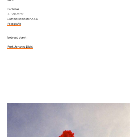
Bachelor
4. Semester
Sommersemester 2020
Fotografie
betreut durch:
Prof. Johanna Diehl