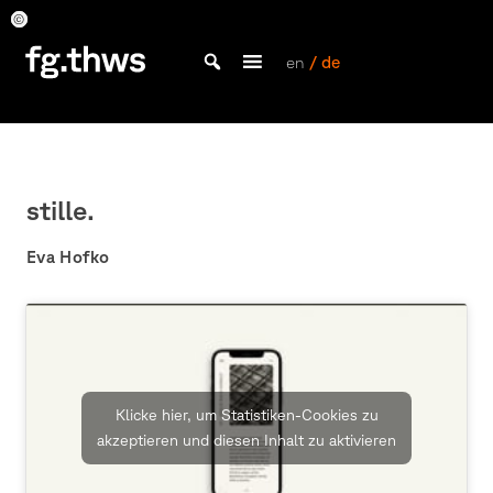
Skip
to
Eva
Eva
Eva
Eva
Eva
Eva
Eva
Eva
Eva
Hofko
Hofko
Hofko
Hofko
Hofko
Hofko
Hofko
Hofko
Hofko
content
en
/ de
Bachelor Kommunikationsdesign und Master Design & Information studieren
Fakultät
Gestaltung
Würzburg
stille.
Eva Hofko
Klicke hier, um Statistiken-Cookies zu
akzeptieren und diesen Inhalt zu aktivieren