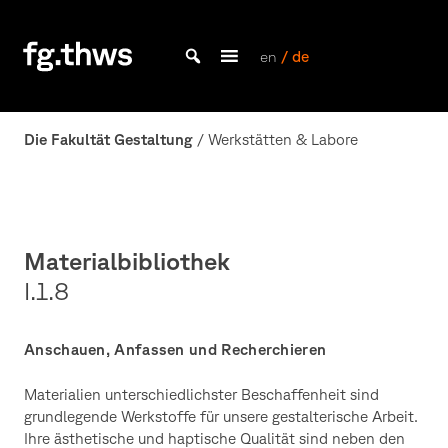
Skip
to
content
en
/ de
Bachelor Kommunikationsdesign und Master Design & Information studieren
Fakultät
Gestaltung
Die Fakultät Gestaltung
/ Werkstätten & Labore
Würzburg
Materialbibliothek
I.1.8
Anschauen, Anfassen und Recherchieren
Materialien unterschiedlichster Beschaffenheit sind
grundlegende Werkstoffe für unsere gestalterische Arbeit.
Ihre ästhetische und haptische Qualität sind neben den