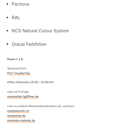
Pantone
RAL
NCS Natural Colour System
Oracal Farbfolien
Raum: I.1.8
Verantwortlich:
Prof. Claudia Frey
offen mittwochs 13:00 – 14:00 Uhr
oder auf Anfrage
materialbib.fg@fhws.de
Links zu anderen Materialdatenbanken und -archiven:
materialarchiv.ch
raumprobe.de
elemente-material.de