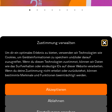
Zustimmung verwalten
Fakultät Gestaltung Würzburg
Um dir ein optimales Erlebnis zu bieten, verwenden wir Technologien wie
Cookies, um Geräteinformationen zu speichern und/oder darauf
Technische Hochschule
Öffnungszeiten Dekanat
zuzugreifen. Wenn du diesen Technologien zustimmst, können wir Daten
Würzburg-Schweinfurt
Montag – Freitag
wie das Surfverhalten oder eindeutige IDs auf dieser Website verarbeiten.
Sanderheinrichsleitenweg 20
8:30 – 12:00
Wenn du deine Zustimmung nicht erteilst oder zurückziehst, können
97074 Würzburg
Dienstag & Donnerstag
8:30 – 15:30
bestimmte Merkmale und Funktionen beeinträchtigt werden.
tel: +49 931 35 11 93 02
mail: dekanat.fg@thws.de
Raum: I.1.29
Akzeptieren
Kontakt
Datenschutz
Ablehnen
Cookie-Richtlinie (EU)
Einstellungen ansehen