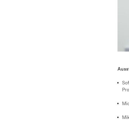
Auss
Sof
Pro
Mic
Mik