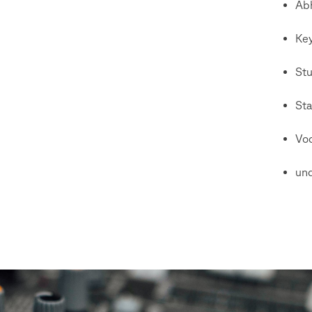
Ab
Key
Stu
Sta
Voc
und