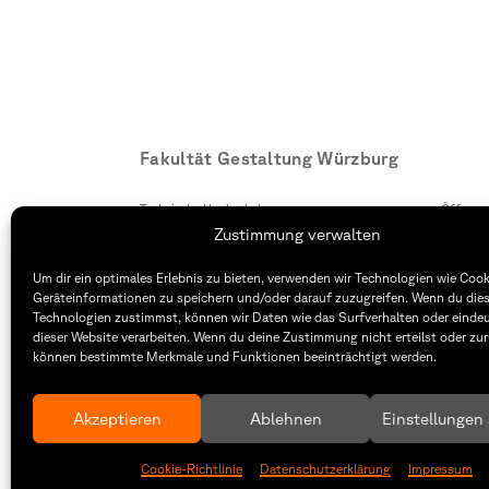
Fakultät Gestaltung Würzburg
Technische Hochschule
Öffnung
Würzburg-Schweinfurt
Montag –
Zustimmung verwalten
Sanderheinrichsleitenweg 20
8:30 – 1
97074 Würzburg
Dienstag
Um dir ein optimales Erlebnis zu bieten, verwenden wir Technologien wie Coo
8:30 – 1
Geräteinformationen zu speichern und/oder darauf zuzugreifen. Wenn du die
tel: +49 931 35 11 93 02
Technologien zustimmst, können wir Daten wie das Surfverhalten oder eindeu
mail: dekanat.fg@thws.de
Raum: I.
dieser Website verarbeiten. Wenn du deine Zustimmung nicht erteilst oder zur
können bestimmte Merkmale und Funktionen beeinträchtigt werden.
Akzeptieren
Ablehnen
Einstellungen
Cookie-Richtlinie
Datenschutzerklärung
Impressum