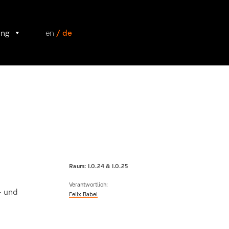
ung
en
/ de
Raum: I.0.24 & I.0.25
Verantwortlich:
- und
Felix Babel