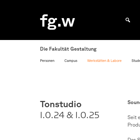
Skip
to
fg.w
content
Bachelor Kommunikationsdesign und Master Design & Information studieren
Die Fakultät Gestaltung
Personen
Campus
Werkstätten & Labore
Stude
Tonstudio
Sound
I.0.24 & I.0.25
Seit 
Produ
Das S