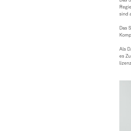
Regie
sind 
Das S
Kompo
Als D
es Zu
lizen