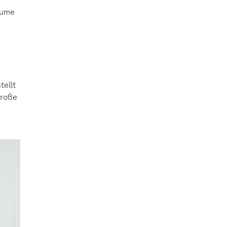
äume
tellt
große