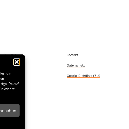
szeiten Dekanat
Kontakt
 Freitag
Datenschutz
2:00
 & Donnerstag
kies, um
Cookie-Richtlinie (EU)
5:30
sen
tige IDs auf
1.29
ückziehst,
 ansehen