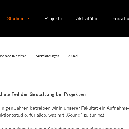
Studium
Projekte
Aktivitäten
Forsch
ntische Initiativen
Auszeichnungen
Alumni
 als Teil der Gestaltung bei Projekten
einigen Jahren betreiben wir in unserer Fakultät ein Aufnahme
ktionsstudio, für alles, was mit „Sound“ zu tun hat.
tudio beinhaltet einen Aufnahmeraum und einen separaten