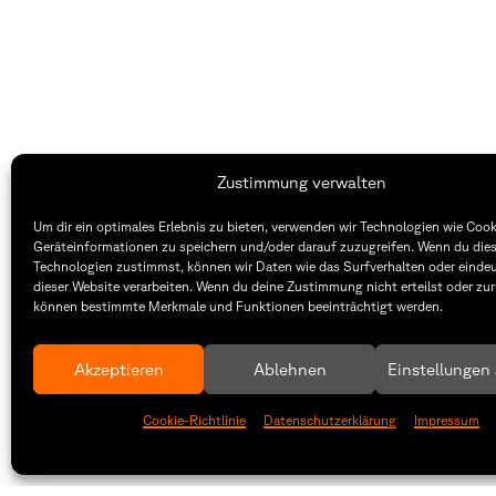
Zustimmung verwalten
Fakultät Gestaltung Würzburg
Um dir ein optimales Erlebnis zu bieten, verwenden wir Technologien wie Coo
Geräteinformationen zu speichern und/oder darauf zuzugreifen. Wenn du die
Technische Hochschule
Öffnung
Technologien zustimmst, können wir Daten wie das Surfverhalten oder eindeu
dieser Website verarbeiten. Wenn du deine Zustimmung nicht erteilst oder zur
Würzburg-Schweinfurt
Montag –
können bestimmte Merkmale und Funktionen beeinträchtigt werden.
Sanderheinrichsleitenweg 20
8:30 – 1
97074 Würzburg
Dienstag
8:30 – 1
Akzeptieren
Ablehnen
Einstellungen
tel: +49 931 35 11 93 02
mail: dekanat.fg@thws.de
Raum: I.
Cookie-Richtlinie
Datenschutzerklärung
Impressum