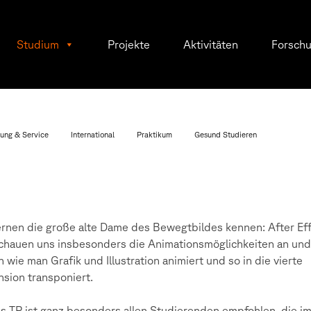
Studium
Projekte
Aktivitäten
Forsch
ung & Service
International
Praktikum
Gesund Studieren
ernen die große alte Dame des Bewegtbildes kennen: After Eff
chauen uns insbesonders die Animationsmöglichkeiten an und
n wie man Grafik und Illustration animiert und so in die vierte
sion transponiert.
s TP ist ganz besonders allen Studierenden empfohlen, die i