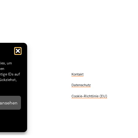
kies, um
sen
szeiten Dekanat
Kontakt
tige IDs auf
ückziehst,
 Freitag
Datenschutz
2:00
 & Donnerstag
Cookie-Richtlinie (EU)
5:30
 ansehen
1.29