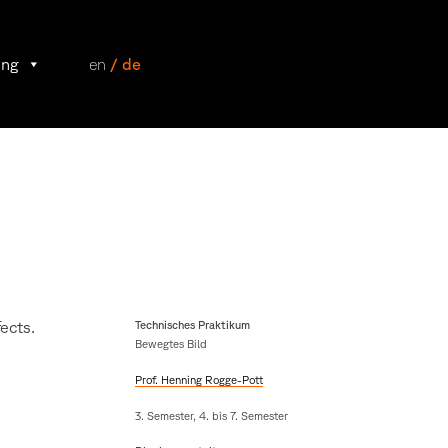
ung
en
/ de
ects.
Technisches Praktikum
Bewegtes Bild
Prof. Henning Rogge-Pott
3. Semester, 4. bis 7. Semester
m