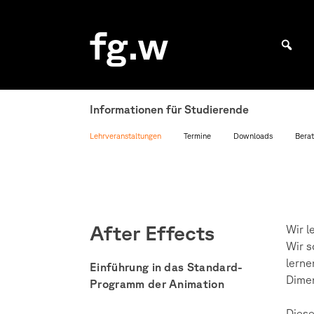
Skip
to
fg.w
content
Bachelor Kommunikationsdesign und Master Design & Information studieren
Informationen für Studierende
Lehrveranstaltungen
Termine
Downloads
Berat
After Effects
Wir l
Wir s
lerne
Einführung in das Standard-
Dimen
Programm der Animation
Diese