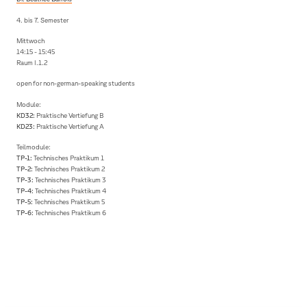
4. bis 7. Semester
Mittwoch
14:15 - 15:45
Raum I.1.2
open for non-german-speaking students
Module:
KD32:
Praktische Vertiefung B
KD23:
Praktische Vertiefung A
Teilmodule:
TP-1:
Technisches Praktikum 1
TP-2:
Technisches Praktikum 2
TP-3:
Technisches Praktikum 3
TP-4:
Technisches Praktikum 4
TP-5:
Technisches Praktikum 5
TP-6:
Technisches Praktikum 6