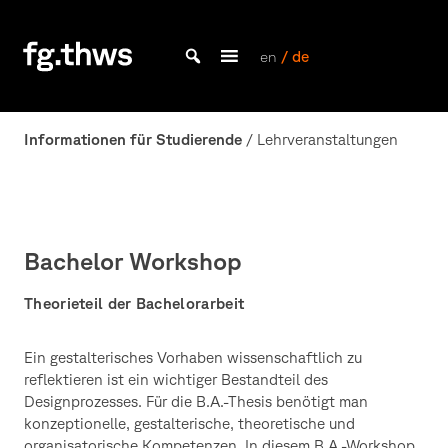
Skip
to
content
en
/ de
Bachelor Kommunikationsdesign und Master Design & Information studieren
Fakultät
Gestaltung
Informationen für Studierende
/ Lehrveranstaltungen
Würzburg
Bachelor Workshop
Theorieteil der Bachelorarbeit
Ein gestalterisches Vorhaben wissenschaftlich zu
reflektieren ist ein wichtiger Bestandteil des
Designprozesses. Für die B.A.-Thesis benötigt man
konzeptionelle, gestalterische, theoretische und
organisatorische Kompetenzen. In diesem B.A.-Workshop