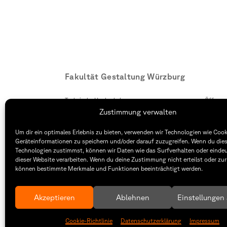
Fakultät Gestaltung Würzburg
Technische Hochschule
Öffnung
Würzburg-Schweinfurt
Montag –
Zustimmung verwalten
Sanderheinrichsleitenweg 20
8:30 – 1
97074 Würzburg
Dienstag
Um dir ein optimales Erlebnis zu bieten, verwenden wir Technologien wie Coo
8:30 – 1
Geräteinformationen zu speichern und/oder darauf zuzugreifen. Wenn du die
tel: +49 931 35 11 93 02
Technologien zustimmst, können wir Daten wie das Surfverhalten oder eindeu
mail: dekanat.fg@thws.de
Raum: I.
dieser Website verarbeiten. Wenn du deine Zustimmung nicht erteilst oder zur
können bestimmte Merkmale und Funktionen beeinträchtigt werden.
Akzeptieren
Ablehnen
Einstellungen
Cookie-Richtlinie
Datenschutzerklärung
Impressum