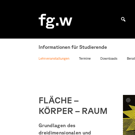
Skip
to
fg.w
content
Bachelor Kommunikationsdesign und Master Design & Information studieren
Informationen für Studierende
Lehrveranstaltungen
Termine
Downloads
Berat
FLÄCHE –
Judit
KÖRPER – RAUM
Glase
Grundlagen des
dreidimensionalen und