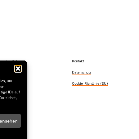
szeiten Dekanat
Kontakt
 Freitag
Datenschutz
2:00
 & Donnerstag
kies, um
Cookie-Richtlinie (EU)
5:30
sen
tige IDs auf
1.29
ückziehst,
 ansehen