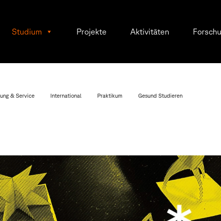
Studium
Projekte
Aktivitäten
Forsch
ung & Service
International
Praktikum
Gesund Studieren
h
r