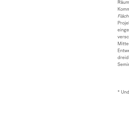
Räuml
Kommu
Fläch
Proje
einge
versc
Mitte
Entwe
dreid
Semin
* Und