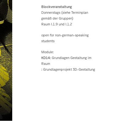
Blockveranstaltung
Donnerstags (siehe Terminplan
gemäß der Gruppen)
Raum I.1.9 und I.1.2
open for non-german-speaking
students
Module:
KD14:
Grundlagen Gestaltung im
Raum
:
Grundlagenprojekt 3D-Gestaltung