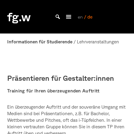
Skip
to
fg.w
content
en
/ de
Bachelor Kommunikationsdesign und Master Design & Information studieren
Informationen für Studierende
/ Lehrveranstaltungen
Präsentieren für Gestalter:innen
Training für Ihren überzeugenden Auftritt
Ein überzeugender Auftritt und der souveräne Umgang mit
Medien sind bei Präsentationen, z.B. für Bachelor,
Wettbewerbe und Pitches, oft das i-Tüpfelchen. In einer
kleinen vertrauten Gruppe können Sie in diesem TP Ihren
Auftritt üben und verbessern.