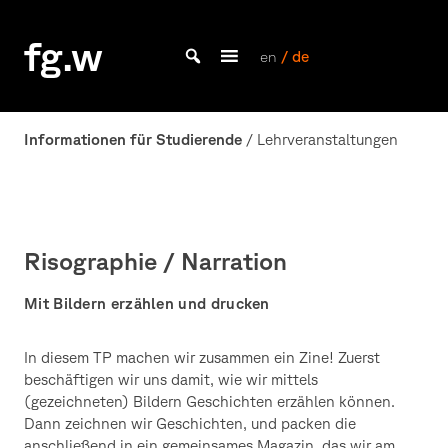
Skip
to
fg.w
content
en
/ de
Bachelor Kommunikationsdesign und Master Design & Information studieren
Informationen für Studierende
/ Lehrveranstaltungen
Risographie / Narration
Mit Bildern erzählen und drucken
In diesem TP machen wir zusammen ein Zine! Zuerst
beschäftigen wir uns damit, wie wir mittels
(gezeichneten) Bildern Geschichten erzählen können.
Dann zeichnen wir Geschichten, und packen die
anschließend in ein gemeinsames Magazin, das wir am