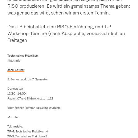
RISO produzieren. Es wird ein gemeinsames Thema geben;
was genau das wird, sehen wir am ersten Termin.
Das TP beinhaltet eine RISO-Einführung, und 1-2
Workshop-Termine (nach Absprache, voraussichtlich an
Freitagen
Technisches Praktikum
Illustration
Janik Söllner
2. Semester, 4. bis 7. Semester
Donnerstag
12:30 - 14:00
Raum I.07 und Bildwerkstatt I.1.22
open for non-german-speaking students
Module:
Teilmodule:
TP-4:
Technisches Praktikum 4
TP-5:
Technisches Praktikum 5