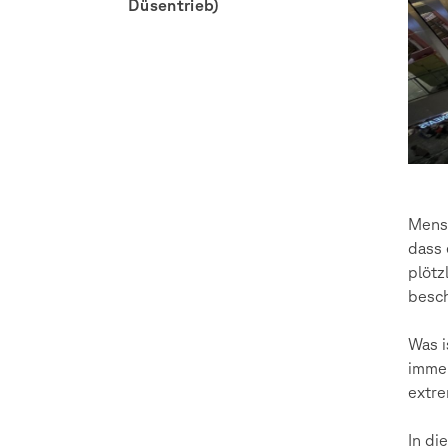
Düsentrieb)
Mensc
dass
plötz
besch
Was i
immer
extre
In di