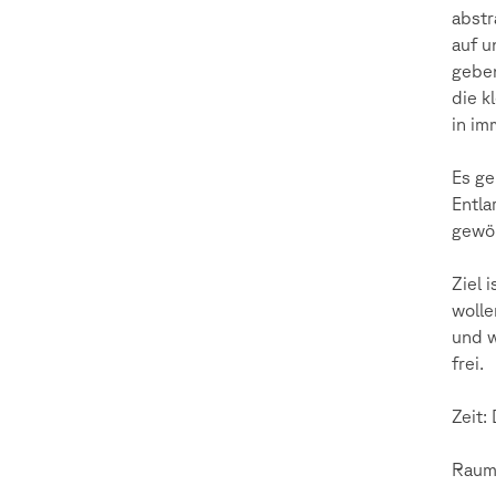
abstr
auf u
geben
die k
in im
Es ge
Entla
gewöh
Ziel 
wolle
und w
frei.
Zeit:
Raum: