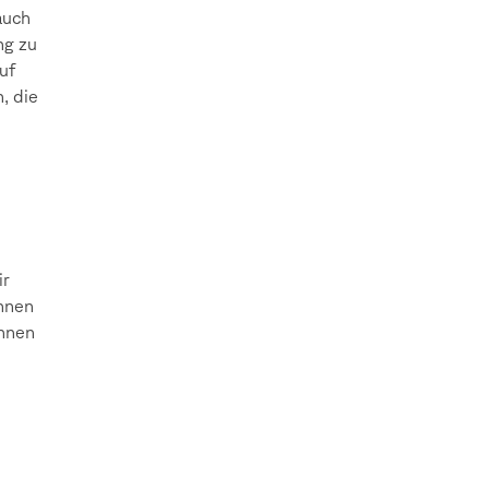
auch
ng zu
uf
, die
ir
önnen
Ihnen