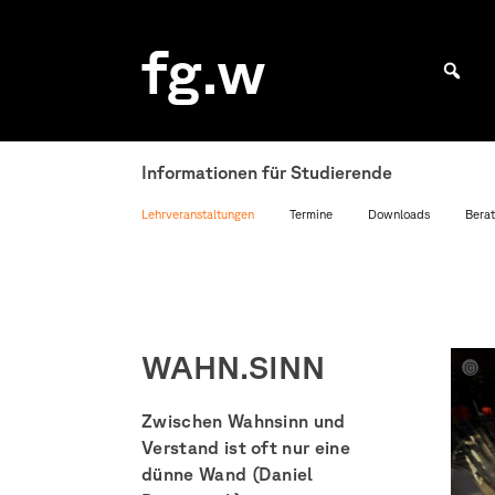
Skip
to
fg.w
content
Bachelor Kommunikationsdesign und Master Design & Information studieren
Informationen für Studierende
Lehrveranstaltungen
Termine
Downloads
Berat
WAHN.SINN
carl
frech
Zwischen Wahnsinn und
Verstand ist oft nur eine
dünne Wand (Daniel