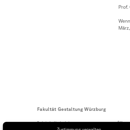
Prof.
Wenn 
März,
Fakultät Gestaltung Würzburg
Technische Hochschule
Öffnung
Würzburg-Schweinfurt
Montag –
Zustimmung verwalten