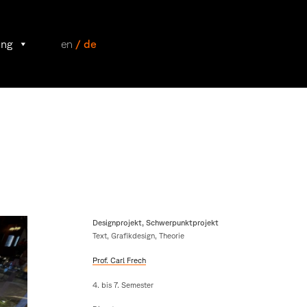
ung
en
/ de
Designprojekt, Schwerpunktprojekt
Text, Grafikdesign, Theorie
Prof. Carl Frech
4. bis 7. Semester