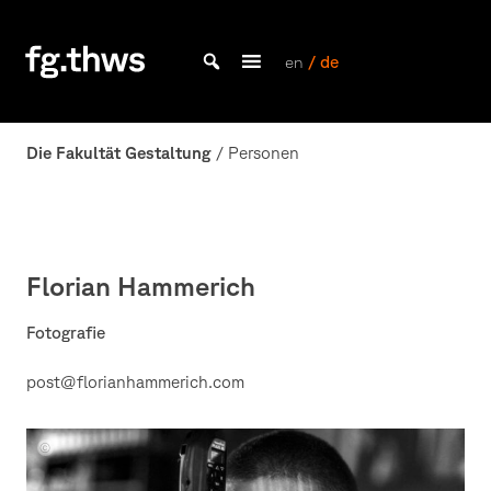
Skip
to
content
en
/ de
Bachelor Kommunikationsdesign und Master Design & Information studieren
Fakultät
Gestaltung
Die Fakultät Gestaltung
/ Personen
Würzburg
Florian Hammerich
Fotografie
post@florianhammerich.com
Fakultät
Gestaltung