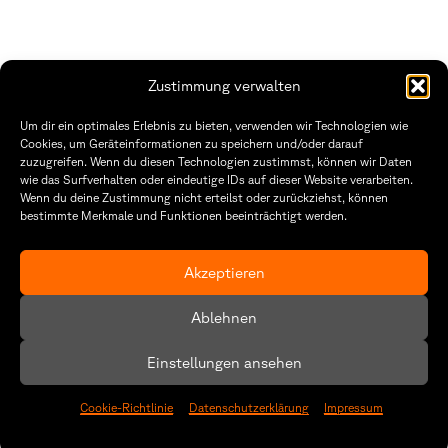
Zustimmung verwalten
Fakultät Gestaltung Würzburg
Um dir ein optimales Erlebnis zu bieten, verwenden wir Technologien wie
Cookies, um Geräteinformationen zu speichern und/oder darauf
Technische Hochschule
Öffnungszeiten Dekanat
zuzugreifen. Wenn du diesen Technologien zustimmst, können wir Daten
Würzburg-Schweinfurt
Montag – Freitag
wie das Surfverhalten oder eindeutige IDs auf dieser Website verarbeiten.
Sanderheinrichsleitenweg 20
8:30 – 12:00
Wenn du deine Zustimmung nicht erteilst oder zurückziehst, können
97074 Würzburg
Dienstag & Donnerstag
bestimmte Merkmale und Funktionen beeinträchtigt werden.
8:30 – 15:30
tel: +49 931 35 11 93 02
mail: dekanat.fg@thws.de
Raum: I.1.29
Akzeptieren
Kontakt
Datenschutz
Ablehnen
Cookie-Richtlinie (EU)
Einstellungen ansehen
Cookie-Richtlinie
Datenschutzerklärung
Impressum