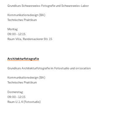
Grundkurs Schwarzweiss-Fotografie und Schwarzweiss-Labor
Kommunikationsdesign (BA)
Technisches Praktikum
Montag
09:00 - 12:15
Raum Villa, Randersackerer Str. 15
Architekturfotografie
Grundkurs Architekturfotografie im Fotostudio und on location
Kommunikationsdesign (BA)
Technisches Praktikum
Donnerstag
09:00 - 12:15
Raum U.1.4 (Fotostudio)