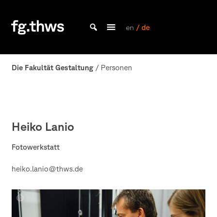
Skip
to
content
en
/ de
Bachelor Kommunikationsdesign und Master Design & Information studieren
Fakultät
Gestaltung
Die Fakultät Gestaltung
/ Personen
Würzburg
Heiko Lanio
Fotowerkstatt
heiko.lanio@thws.de
Lisa-
Marie