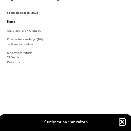
Sommersemester 2026
Figma
Grundlagen und Workflows
Kommunikationsdesign (BA)
Technisches Praktikum
Blockveranstaltung
TP-Woche
Raum I.1.9
Zustimmung verwalten
Fakultät Gestaltung Würzburg