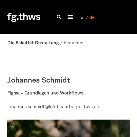
Skip
to
content
en
/ de
Bachelor Kommunikationsdesign und Master Design & Information studieren
Fakultät
Gestaltung
Die Fakultät Gestaltung
/ Personen
Würzburg
Johannes Schmidt
Figma – Grundlagen und Workflows
johannes.schmidt@lehrbeauftragte.thws.de
Portrait
Johannes