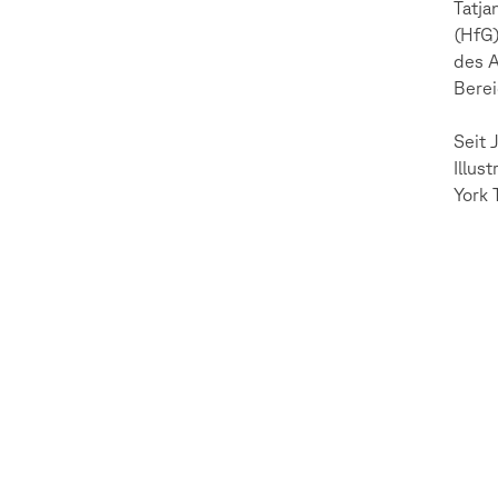
Tatja
(HfG)
des A
Berei
Seit 
Illus
York 