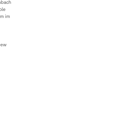
enbach
ole
om im
New