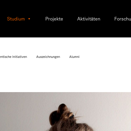
Studium
Projekte
Aktivitäten
Forsch
ntische Initiativen
Auszeichnungen
Alumni