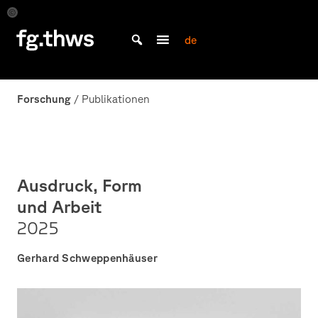
Skip
to
Buch:
Ausdruck,
content
de
Form
Bachelor Kommunikationsdesign und Master Design & Information studieren
und
Fakultät
Arbeit
Gestaltung
Forschung
/ Publikationen
Würzburg
Ausdruck, Form
und Arbeit
2025
Gerhard Schweppenhäuser