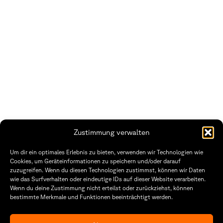
Zustimmung verwalten
Um dir ein optimales Erlebnis zu bieten, verwenden wir Technologien wie
Cookies, um Geräteinformationen zu speichern und/oder darauf
zuzugreifen. Wenn du diesen Technologien zustimmst, können wir Daten
wie das Surfverhalten oder eindeutige IDs auf dieser Website verarbeiten.
Wenn du deine Zustimmung nicht erteilst oder zurückziehst, können
Fakultät Gestaltung Würzburg
bestimmte Merkmale und Funktionen beeinträchtigt werden.
Technische Hochschule
Öffnungszeiten Dekanat
Würzburg-Schweinfurt
Montag – Freitag