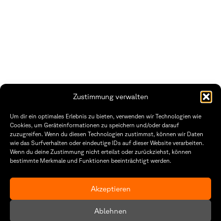
Zustimmung verwalten
Um dir ein optimales Erlebnis zu bieten, verwenden wir Technologien wie
Cookies, um Geräteinformationen zu speichern und/oder darauf
zuzugreifen. Wenn du diesen Technologien zustimmst, können wir Daten
Fakultät Gestaltung Würzburg
wie das Surfverhalten oder eindeutige IDs auf dieser Website verarbeiten.
Wenn du deine Zustimmung nicht erteilst oder zurückziehst, können
Technische Hochschule
Öffnungszeiten Dekanat
bestimmte Merkmale und Funktionen beeinträchtigt werden.
Würzburg-Schweinfurt
Montag – Freitag
Sanderheinrichsleitenweg 20
8:30 – 12:00
97074 Würzburg
Dienstag & Donnerstag
Akzeptieren
8:30 – 15:30
tel: +49 931 35 11 93 02
mail: dekanat.fg@thws.de
Raum: I.1.29
Ablehnen
Kontakt