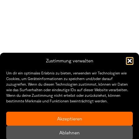
Zustimmung verwalten
Um dir ein optimales Erlebnis zu bieten, verwenden wir Technologien wie
Cookies, um Geräteinformationen zu speichern und/oder darauf
zuzugreifen. Wenn du diesen Technologien zustimmst, können wir Daten
Fakultät Gestaltung Würzburg
wie das Surfverhalten oder eindeutige IDs auf dieser Website verarbeiten.
Wenn du deine Zustimmung nicht erteilst oder zurückziehst, können
Technische Hochschule
Öffnungszeiten Dekanat
bestimmte Merkmale und Funktionen beeinträchtigt werden.
Würzburg-Schweinfurt
Montag – Freitag
Sanderheinrichsleitenweg 20
8:30 – 12:00
97074 Würzburg
Dienstag & Donnerstag
Akzeptieren
8:30 – 15:30
tel: +49 931 35 11 93 02
mail: dekanat.fg@thws.de
Raum: I.1.29
Ablehnen
Kontakt