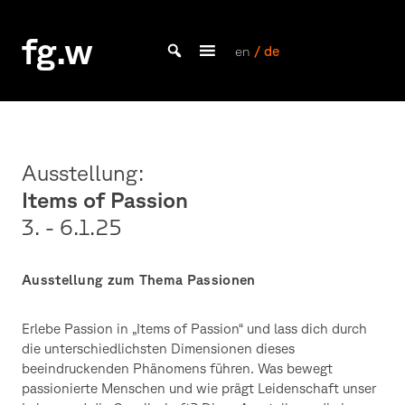
Skip
to
fg.w
content
en
/ de
Bachelor Kommunikationsdesign und Master Design & Information studieren
Ausstellung:
Items of Passion
3. - 6.1.
25
Ausstellung zum Thema Passionen
Erlebe Passion in „Items of Passion“ und lass dich durch
die unterschiedlichsten Dimensionen dieses
beeindruckenden Phänomens führen. Was bewegt
passionierte Menschen und wie prägt Leidenschaft unser