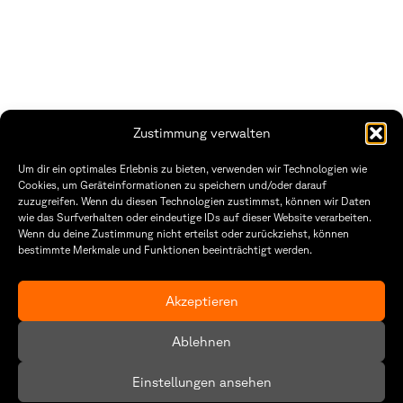
Zustimmung verwalten
Fakultät Gestaltung Würzburg
Um dir ein optimales Erlebnis zu bieten, verwenden wir Technologien wie
Cookies, um Geräteinformationen zu speichern und/oder darauf
Technische Hochschule
Öffnungszeiten Dekanat
zuzugreifen. Wenn du diesen Technologien zustimmst, können wir Daten
Würzburg-Schweinfurt
Montag – Freitag
wie das Surfverhalten oder eindeutige IDs auf dieser Website verarbeiten.
Sanderheinrichsleitenweg 20
8:30 – 12:00
Wenn du deine Zustimmung nicht erteilst oder zurückziehst, können
97074 Würzburg
Dienstag & Donnerstag
8:30 – 15:30
bestimmte Merkmale und Funktionen beeinträchtigt werden.
tel: +49 931 35 11 93 02
mail: dekanat.fg@thws.de
Raum: I.1.29
Akzeptieren
Kontakt
Datenschutz
Ablehnen
Cookie-Richtlinie (EU)
Einstellungen ansehen