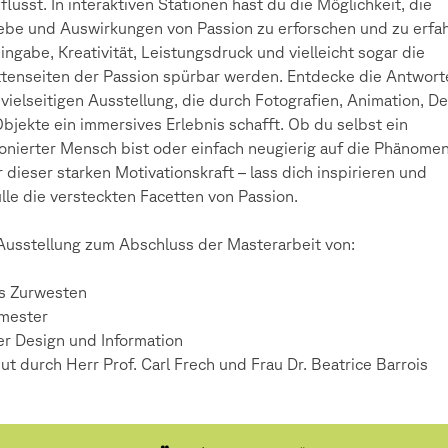
flusst. In interaktiven Stationen hast du die Möglichkeit, die
ebe und Auswirkungen von Passion zu erforschen und zu erfa
ingabe, Kreativität, Leistungsdruck und vielleicht sogar die
tenseiten der Passion spürbar werden. Entdecke die Antwort
 vielseitigen Ausstellung, die durch Fotografien, Animation, D
bjekte ein immersives Erlebnis schafft. Ob du selbst ein
onierter Mensch bist oder einfach neugierig auf die Phänome
r dieser starken Motivationskraft – lass dich inspirieren und
lle die versteckten Facetten von Passion.
Ausstellung zum Abschluss der Masterarbeit von:
s Zurwesten
mester
r Design und Information
ut durch Herr Prof. Carl Frech und Frau
Dr. Beatrice Barrois