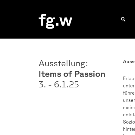
Skip
to
fg.w
content
Bachelor Kommunikationsdesign und Master Design & Information studieren
Ausstellung:
Auss
Items of Passion
Erleb
3. - 6.1.
25
unte
führe
unser
meine
entst
Sozio
hinte