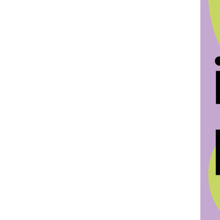
Agne
Zurwe