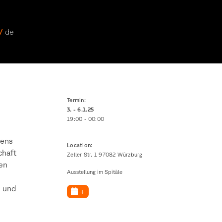
 /
de
Termin:
3. - 6.1.
25
19:00 - 00:00
mens
Location:
chaft
Zeller Str. 1 97082 Würzburg
en
Ausstellung im Spitäle
e und
+