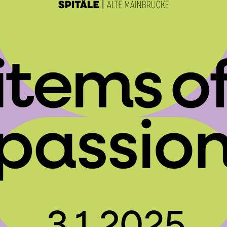
s
sten