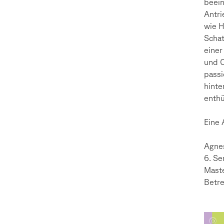
beein
Antri
wie H
Schat
einer
und O
passi
hinte
enthü
Eine 
Agne
6. Se
Maste
Betre