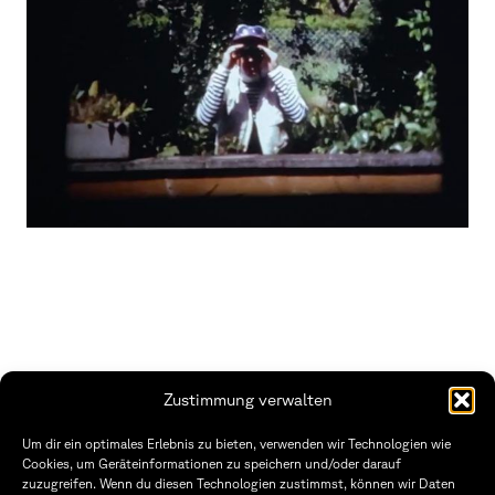
Zustimmung verwalten
Fakultät Gestaltung Würzburg
Um dir ein optimales Erlebnis zu bieten, verwenden wir Technologien wie
Cookies, um Geräteinformationen zu speichern und/oder darauf
Technische Hochschule
Öffnungszeiten Dekanat
zuzugreifen. Wenn du diesen Technologien zustimmst, können wir Daten
Würzburg-Schweinfurt
Montag – Freitag