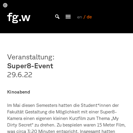
Skip
to
Foto:
Foto:
Foto:
Foto:
fg.w
Sophia
Sophia
Sophia
Sophia
content
en
/ de
Sommer
Sommer
Sommer
Sommer
Bachelor Kommunikationsdesign und Master Design & Information studieren
Veranstaltung:
Super8-Event
29.6.22
Kinoabend
Im Mai diesen Semesters hatten die Student*innen der
Fakultät Gestaltung die Möglichkeit mit einer Super8-
Kamera einen eigenen kleinen Kurzfilm zum Thema „My
Dirty Secret“ zu drehen. Zu bespielen waren 15 Meter Film,
was circa 3:20 Minuten entspricht. Insgesamt hatten