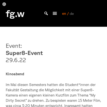
Skip
to
Foto:
Foto:
Foto:
Foto:
fg.w
Sophia
Sophia
Sophia
Sophia
content
en /
de
Sommer
Sommer
Sommer
Sommer
Bachelor Kommunikationsdesign und Master Design & Information studieren
Event:
Super8-Event
29.6.22
Kinoabend
Im Mai diesen Semesters hatten die Student*innen der
Fakultät Gestaltung die Möglichkeit mit einer Super8-
Kamera einen eigenen kleinen Kurzfilm zum Thema “My
Dirty Secret” zu drehen. Zu bespielen waren 15 Meter Film,
was circa 3:20 Minuten entspricht. Insgesamt hatten