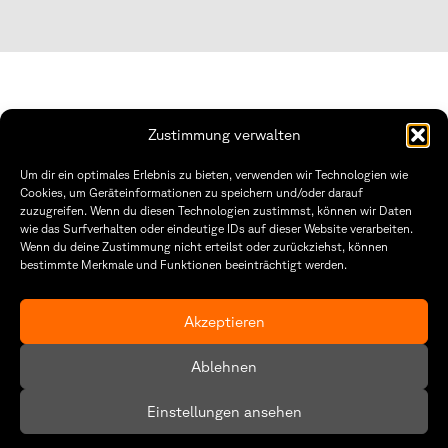
Zustimmung verwalten
Fakultät Gestaltung Würzburg
Um dir ein optimales Erlebnis zu bieten, verwenden wir Technologien wie
Cookies, um Geräteinformationen zu speichern und/oder darauf
Technische Hochschule
Öffnungszeiten Dekanat
zuzugreifen. Wenn du diesen Technologien zustimmst, können wir Daten
Würzburg-Schweinfurt
Montag – Freitag
wie das Surfverhalten oder eindeutige IDs auf dieser Website verarbeiten.
Sanderheinrichsleitenweg 20
8:30 – 12:00
Wenn du deine Zustimmung nicht erteilst oder zurückziehst, können
97074 Würzburg
Dienstag & Donnerstag
bestimmte Merkmale und Funktionen beeinträchtigt werden.
8:30 – 15:30
tel: +49 931 35 11 93 02
mail: dekanat.fg@thws.de
Raum: I.1.29
Akzeptieren
Kontakt
Datenschutz
Ablehnen
Cookie-Richtlinie (EU)
Einstellungen ansehen