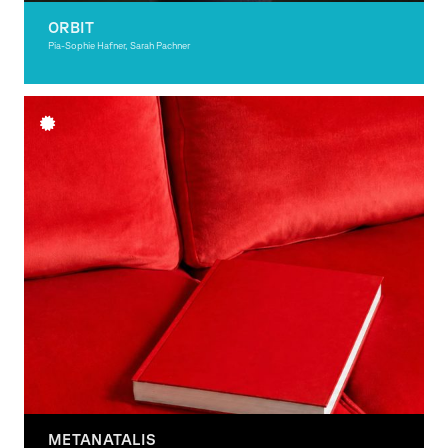
ORBIT
Pia-Sophie Hafner, Sarah Pachner
Grafikdesign
METANATALIS