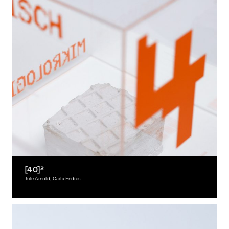
[40]²
Jule Arnold, Carla Endres
Grafikdesign