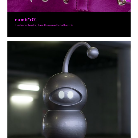
numb*r01
Eva Ratschinske, Lara Rozorea-Schaffarczik
Grafikdesign