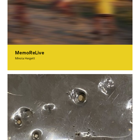
MemoReLive
Minola Hergett
Grafikdesign