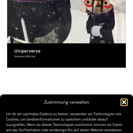
Uniperverse
Vanessa Melzner
Bewegtes Bild, Ausgezeichnet
Zustimmung verwalten
Fakultät Gestaltung Würzburg
Um dir ein optimales Erlebnis zu bieten, verwenden wir Technologien wie
Cookies, um Geräteinformationen zu speichern und/oder darauf
Technische Hochschule
Öffnungszeiten Dekanat
zuzugreifen. Wenn du diesen Technologien zustimmst, können wir Daten
Würzburg-Schweinfurt
Montag – Freitag
wie das Surfverhalten oder eindeutige IDs auf dieser Website verarbeiten.
Sanderheinrichsleitenweg 20
8:30 – 12:00