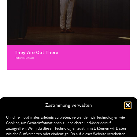
They Are Out There
Patrick Schroll
Bewegtes Bild, Ausgezeichnet
Zustimmung verwalten
Fakultät Gestaltung Würzburg
Um dir ein optimales Erlebnis zu bieten, verwenden wir Technologien wie
Cookies, um Geräteinformationen zu speichern und/oder darauf
Technische Hochschule
Öffnungszeiten Dekanat
zuzugreifen. Wenn du diesen Technologien zustimmst, können wir Daten
Würzburg-Schweinfurt
Montag – Freitag
wie das Surfverhalten oder eindeutige IDs auf dieser Website verarbeiten.
Sanderheinrichsleitenweg 20
8:30 – 12:00