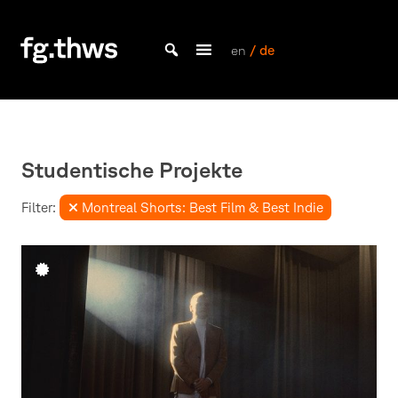
Skip
to
content
en
/ de
Bachelor Kommunikationsdesign und Master Design & Information studieren
Fakultät
Gestaltung
Würzburg
Studentische Projekte
Filter:
Montreal Shorts: Best Film & Best Indie