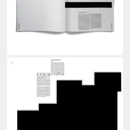
Fiona
Lukas,
Benedikt
Zöller