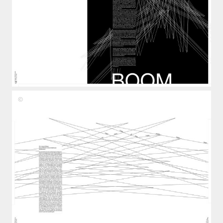
Fiona
Lukas,
Benedikt
Zöller