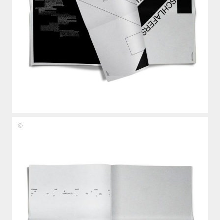
Fiona
Lukas,
Benedikt
Zöller