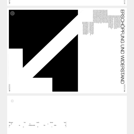
Fiona
Lukas,
Benedikt
Zöller
Fiona
Lukas,
Benedikt
Zöller