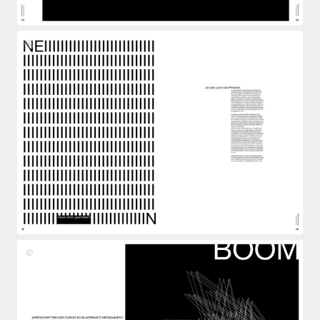
Fiona
Lukas,
Benedikt
Zöller
Fiona
Lukas,
Benedikt
Zöller