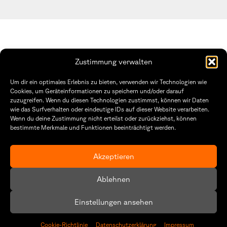
Zustimmung verwalten
Fakultät Gestaltung Würzburg
Um dir ein optimales Erlebnis zu bieten, verwenden wir Technologien wie
Cookies, um Geräteinformationen zu speichern und/oder darauf
Technische Hochschule
Öffnungszeiten Dekanat
zuzugreifen. Wenn du diesen Technologien zustimmst, können wir Daten
Würzburg-Schweinfurt
Montag – Freitag
wie das Surfverhalten oder eindeutige IDs auf dieser Website verarbeiten.
Sanderheinrichsleitenweg 20
8:30 – 12:00
Wenn du deine Zustimmung nicht erteilst oder zurückziehst, können
97074 Würzburg
Dienstag & Donnerstag
8:30 – 15:30
bestimmte Merkmale und Funktionen beeinträchtigt werden.
tel: +49 931 35 11 93 02
mail: dekanat.fg@thws.de
Raum: I.1.29
Akzeptieren
Kontakt
Datenschutz
Ablehnen
Cookie-Richtlinie (EU)
Einstellungen ansehen
Cookie-Richtlinie
Datenschutzerklärung
Impressum