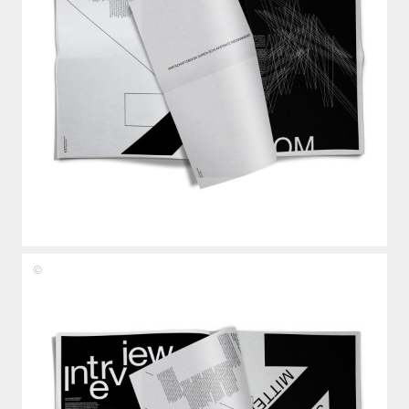
Fiona
Lukas,
Benedikt
Zöller