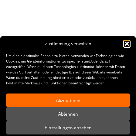
Zustimmung verwalten
Fakultät Gestaltung Würzburg
Um dir ein optimales Erlebnis zu bieten, verwenden wir Technologien wie
Cookies, um Geräteinformationen zu speichern und/oder darauf
Technische Hochschule
Öffnungszeiten Dekanat
zuzugreifen. Wenn du diesen Technologien zustimmst, können wir Daten
Würzburg-Schweinfurt
Montag – Freitag
wie das Surfverhalten oder eindeutige IDs auf dieser Website verarbeiten.
Sanderheinrichsleitenweg 20
8:30 – 12:00
Wenn du deine Zustimmung nicht erteilst oder zurückziehst, können
97074 Würzburg
Dienstag & Donnerstag
bestimmte Merkmale und Funktionen beeinträchtigt werden.
8:30 – 15:30
tel: +49 931 35 11 93 02
mail: dekanat.fg@thws.de
Raum: I.1.29
Akzeptieren
Kontakt
Datenschutz
Ablehnen
Cookie-Richtlinie (EU)
Einstellungen ansehen