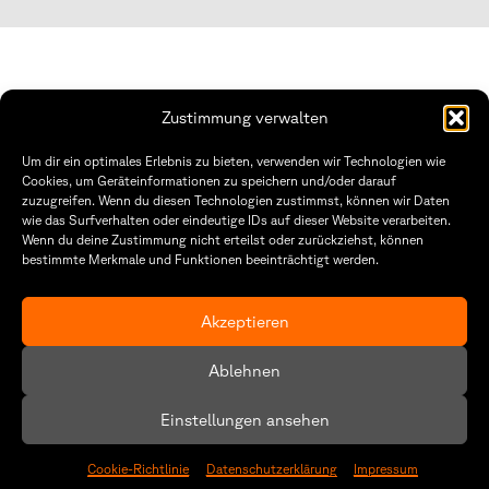
Zustimmung verwalten
Fakultät Gestaltung Würzburg
Um dir ein optimales Erlebnis zu bieten, verwenden wir Technologien wie
Cookies, um Geräteinformationen zu speichern und/oder darauf
Technische Hochschule
Öffnungszeiten Dekanat
zuzugreifen. Wenn du diesen Technologien zustimmst, können wir Daten
Würzburg-Schweinfurt
Montag – Freitag
wie das Surfverhalten oder eindeutige IDs auf dieser Website verarbeiten.
Sanderheinrichsleitenweg 20
8:30 – 12:00
Wenn du deine Zustimmung nicht erteilst oder zurückziehst, können
97074 Würzburg
Dienstag & Donnerstag
bestimmte Merkmale und Funktionen beeinträchtigt werden.
8:30 – 15:30
tel: +49 931 35 11 93 02
mail: dekanat.fg@thws.de
Raum: I.1.29
Akzeptieren
Kontakt
Datenschutz
Ablehnen
Cookie-Richtlinie (EU)
Einstellungen ansehen
Cookie-Richtlinie
Datenschutzerklärung
Impressum