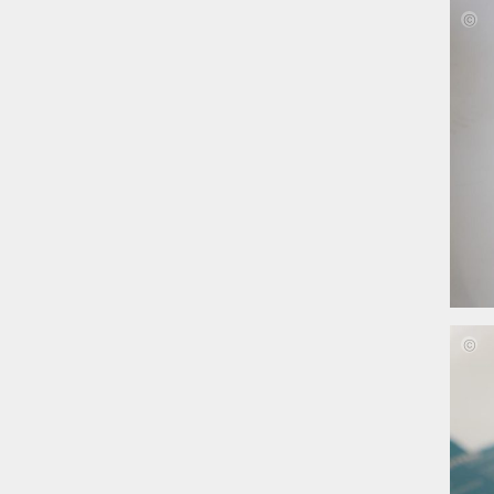
Mona
Ehle,
Maja
Hartu
Josep
Nestl
Mona
Ehle,
Maja
Hartu
Josep
Nestl