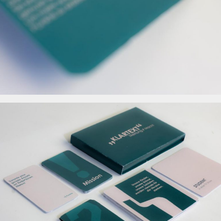
ng,
hine
er