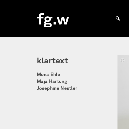
Skip
to
fg.w
content
Bachelor Kommunikationsdesign und Master Design & Information studieren
klartext
Mona
Ehle,
Mona Ehle
Maja
Hartu
Maja Hartung
Josep
Josephine Nestler
Nestl