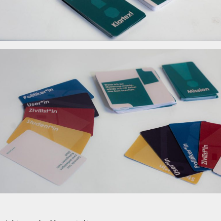
ng,
hine
er