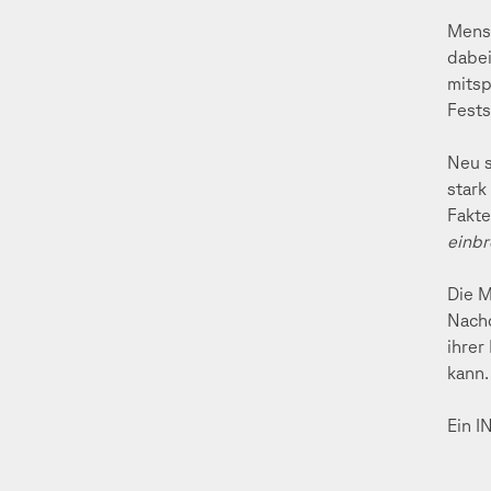
Mensc
dabei
mitsp
Fests
Neu s
stark
Fakte
einbr
Die M
Nachd
ihrer
kann.
Ein I