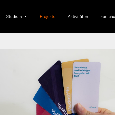
Studium
Projekte
Aktivitäten
Forsch
ng,
hine
er