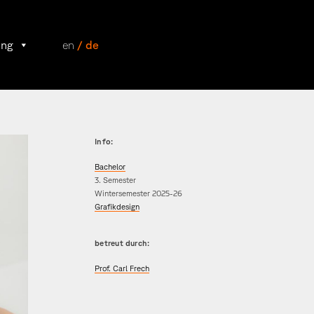
ung
en
/ de
Info:
Bachelor
3. Semester
Wintersemester 2025-26
Grafikdesign
betreut durch:
Prof. Carl Frech