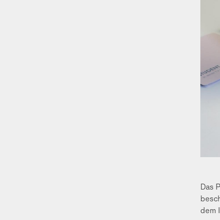
Das P
besch
dem I