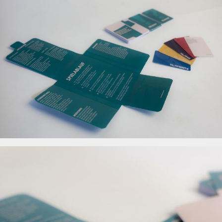
ng,
hine
er
ng,
hine
er