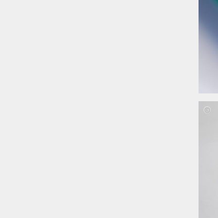
Mona
Ehle,
Maja
Hartu
Josep
Nestl