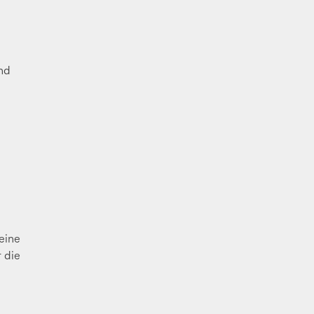
nd
eine
 die
e