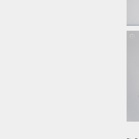
Mona
Ehle,
Maja
Hartu
Josep
Nestl