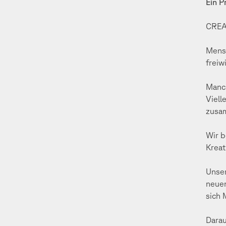
Ein P
CREA
Mensc
freiw
Manch
Viell
zusa
Wir b
Kreat
Unser
neuen
sich 
Darau