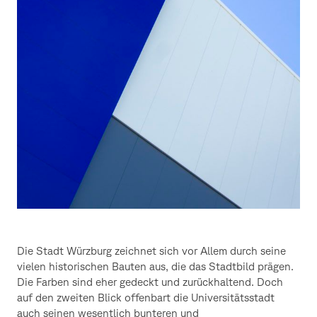
Linienführung
Linienführung
Linienführung
Linienführung
Linienführung
Linienführung
Linienführung
wesentlich
und
und
und
und
und
und
und
bunter
Farbgebung
Farbgebung
Farbgebung
Farbgebung
Farbgebung
Farbgebung
Farbgebung
und
der
der
der
der
der
der
der
vielseitiger
Universitätsstadt.
Universitätsstadt.
Universitätsstadt.
Universitätsstadt.
Universitätsstadt.
Universitätsstadt.
Universitätsstadt.
ist,
als
man
zunächst
vermutet.
Mit
abstrakten,
fast
schon
zweidimensionalen
Fragmenten,
lenken
wir
den
Fokus
auf
die
Linienführung
Die Stadt Würzburg zeichnet sich vor Allem durch seine
und
vielen historischen Bauten aus, die das Stadtbild prägen.
Farbgebung
der
Die Farben sind eher gedeckt und zurückhaltend. Doch
Universitätsstadt.
auf den zweiten Blick offenbart die Universitätsstadt
auch seinen wesentlich bunteren und