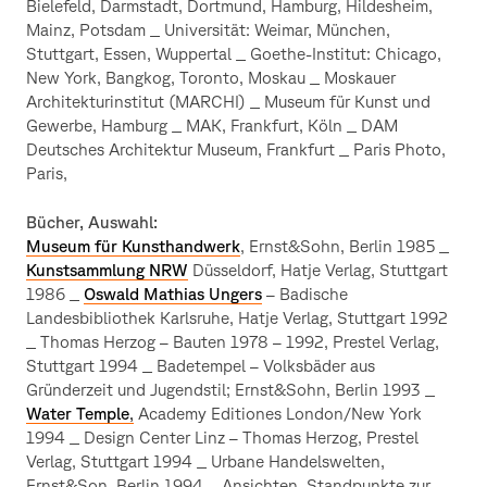
Bielefeld, Darmstadt, Dortmund, Hamburg, Hildesheim,
Mainz, Potsdam _ Universität: Weimar, München,
Stuttgart, Essen, Wuppertal _ Goethe-Institut: Chicago,
New York, Bangkog, Toronto, Moskau _ Moskauer
Architekturinstitut (MARCHI) _ Museum für Kunst und
Gewerbe, Hamburg _ MAK, Frankfurt, Köln _ DAM
Deutsches Architektur Museum, Frankfurt _ Paris Photo,
Paris,
Bücher, Auswahl:
Museum für Kunsthandwerk
, Ernst&Sohn, Berlin 1985 _
Kunstsammlung NRW
Düsseldorf, Hatje Verlag, Stuttgart
1986 _
Oswald Mathias Ungers
– Badische
Landesbibliothek Karlsruhe, Hatje Verlag, Stuttgart 1992
_ Thomas Herzog – Bauten 1978 – 1992, Prestel Verlag,
Stuttgart 1994 _ Badetempel – Volksbäder aus
Gründerzeit und Jugendstil; Ernst&Sohn, Berlin 1993 _
Water Temple
,
Academy Editiones London/New York
1994 _ Design Center Linz – Thomas Herzog, Prestel
Verlag, Stuttgart 1994 _ Urbane Handelswelten,
Ernst&Son, Berlin 1994 _ Ansichten. Standpunkte zur