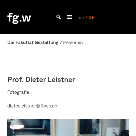
Skip
to
fg.w
content
en
/ de
Bachelor Kommunikationsdesign und Master Design & Information studieren
Die Fakultät Gestaltung
/ Personen
Prof. Dieter Leistner
Fotografie
dieter.leistner@fhws.de
Profilfoto
Dieter