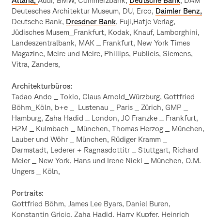
Altana,
Audi, BMW, Commerzbank,
Deutsche Bank
, DAM
Deutesches Architektur Museum, DU, Erco,
Daimler Benz,
Deutsche Bank,
Dresdner Bank
, Fuji,Hatje Verlag,
Jüdisches Musem_Frankfurt, Kodak, Knauf, Lamborghini,
Landeszentralbank, MAK _ Frankfurt, New York Times
Magazine, Meire und Meire, Phillips, Publicis, Siemens,
Vitra, Zanders,
Architekturbüros:
Tadao Ando _ Tokio, Claus Arnold_Würzburg, Gottfried
Böhm_Köln, b+e _ Lustenau _ Paris _ Zürich, GMP _
Hamburg, Zaha Hadid _ London, JO Franzke _ Frankfurt,
H2M _ Kulmbach _ München, Thomas Herzog _ München,
Lauber und Wöhr _ München, Rüdiger Kramm _
Darmstadt, Lederer + Ragnasdottitr _ Stuttgart, Richard
Meier _ New York, Hans und Irene Nickl _ München, O.M.
Ungers _ Köln,
Portraits:
Gottfried Böhm, James Lee Byars, Daniel Buren,
Konstantin Gricic, Zaha Hadid, Harry Kupfer, Heinrich