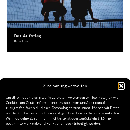
Der Aufstieg
Catrin Ebert
Fotografie
Zustimmung verwalten
Fakultät Gestaltung Würzburg
Um dir ein optimales Erlebnis zu bieten, verwenden wir Technologien wie
Cookies, um Geräteinformationen zu speichern und/oder darauf
Technische Hochschule
Öffnungszeiten Dekanat
zuzugreifen. Wenn du diesen Technologien zustimmst, können wir Daten
Würzburg-Schweinfurt
Montag – Freitag
wie das Surfverhalten oder eindeutige IDs auf dieser Website verarbeiten.
Sanderheinrichsleitenweg 20
8:30 – 12:00
Wenn du deine Zustimmung nicht erteilst oder zurückziehst, können
97074 Würzburg
Dienstag & Donnerstag
8:30 – 15:30
bestimmte Merkmale und Funktionen beeinträchtigt werden.
tel: +49 931 35 11 93 02