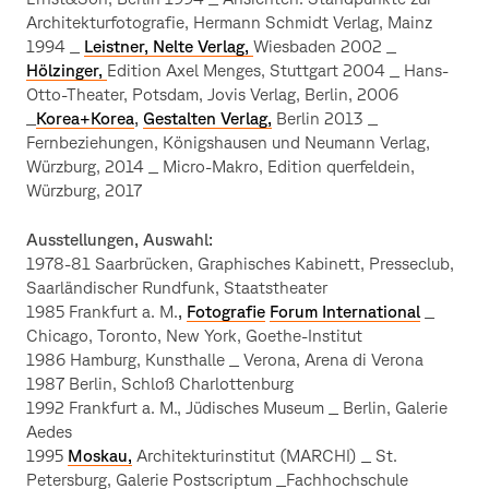
Architekturfotografie, Hermann Schmidt Verlag, Mainz
1994 _
Leistner, Nelte Verlag,
Wiesbaden 2002 _
Hölzinger,
Edition Axel Menges, Stuttgart 2004 _ Hans-
Otto-Theater, Potsdam, Jovis Verlag, Berlin, 2006
_
Korea+Korea
,
Gestalten Verlag,
Berlin 2013 _
Fernbeziehungen, Königshausen und Neumann Verlag,
Würzburg, 2014 _ Micro-Makro, Edition querfeldein,
Würzburg, 2017
Ausstellungen, Auswahl:
1978-81 Saarbrücken, Graphisches Kabinett, Presseclub,
Saarländischer Rundfunk, Staatstheater
1985 Frankfurt a. M.
,
Fotografie
Forum Intern
ational
_
Chicago, Toronto, New York, Goethe-Institut
1986 Hamburg, Kunsthalle _ Verona, Arena di Verona
1987 Berlin, Schloß Charlottenburg
1992 Frankfurt a. M., Jüdisches Museum _ Berlin, Galerie
Aedes
1995
Moskau,
Architekturinstitut (MARCHI) _ St.
Petersburg, Galerie Postscriptum _Fachhochschule