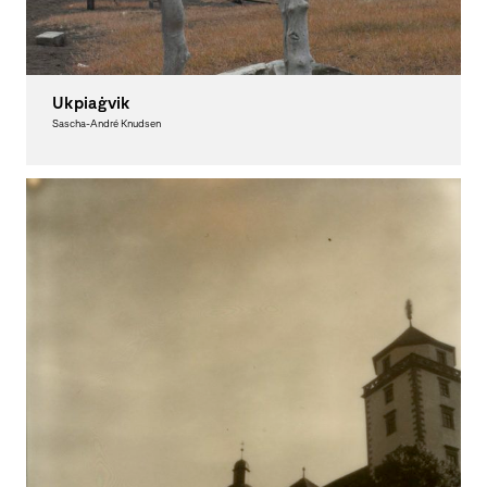
Ukpiaġvik
Sascha-André Knudsen
Fotografie