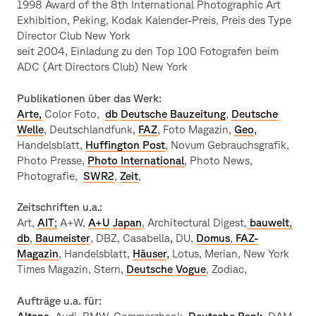
1998 Award of the 8th International Photographic Art
Exhibition, Peking, Kodak Kalender-Preis, Preis des Type
Director Club New York
seit 2004, Einladung zu den Top 100 Fotografen beim
ADC (Art Directors Club) New York
Publikationen über das Werk:
Arte,
Color Foto,
db
Deutsche
Bauzeitung
,
Deutsche
Welle
, Deutschlandfunk,
FAZ
, Foto Magazin,
Geo
,
Handelsblatt,
Huffington Post
, Novum Gebrauchsgrafik,
Photo Presse,
Photo International
, Photo News,
Photografie,
SWR2
,
Zeit
,
Zeitschriften u.a.:
Art,
AIT
;
A+W,
A+U
Japan
, Architectural Digest,
bauwelt
,
db
,
Baumeister
, DBZ, Casabella
,
DU,
Domus
,
FAZ-
Magazin
, Handelsblatt,
Häuser
,
Lotus, Merian, New York
Times Magazin, Stern,
Deutsche
Vogue
, Zodiac,
Aufträge u.a. für: