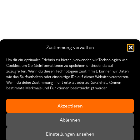
Zustimmung verwalten
Fakultät Gestaltung Würzburg
Um dir ein optimales Erlebnis zu bieten, verwenden wir Technologien wie
Cookies, um Geräteinformationen zu speichern und/oder darauf
Technische Hochschule
Öffnungszeiten Dekanat
zuzugreifen. Wenn du diesen Technologien zustimmst, können wir Daten
Würzburg-Schweinfurt
Montag – Freitag
wie das Surfverhalten oder eindeutige IDs auf dieser Website verarbeiten.
Sanderheinrichsleitenweg 20
8:30 – 12:00
Wenn du deine Zustimmung nicht erteilst oder zurückziehst, können
97074 Würzburg
Dienstag & Donnerstag
bestimmte Merkmale und Funktionen beeinträchtigt werden.
8:30 – 15:30
tel: +49 931 35 11 93 02
mail: dekanat.fg@thws.de
Raum: I.1.29
Akzeptieren
Kontakt
Datenschutz
Ablehnen
Cookie-Richtlinie (EU)
Einstellungen ansehen