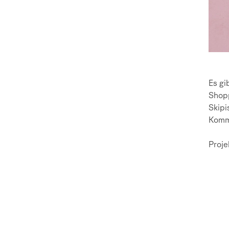
Es gi
Shopp
Skipi
Komm
Proje