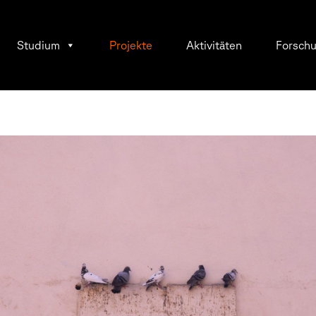
Studium
Projekte
Aktivitäten
Forsch
h.leimig@gmail.com