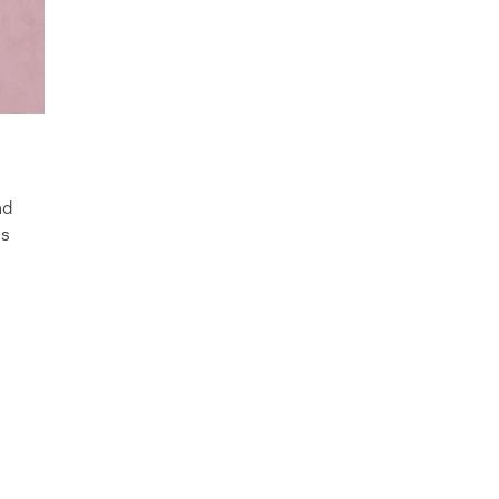
nd
es