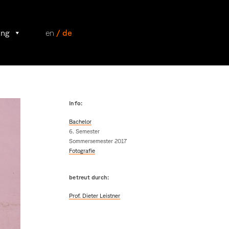
ung
en
/ de
Info:
Bachelor
6. Semester
Sommersemester 2017
Fotografie
betreut durch:
Prof. Dieter Leistner