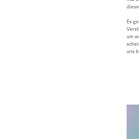
dies
Es ge
Verst
um wa
schei
uns b