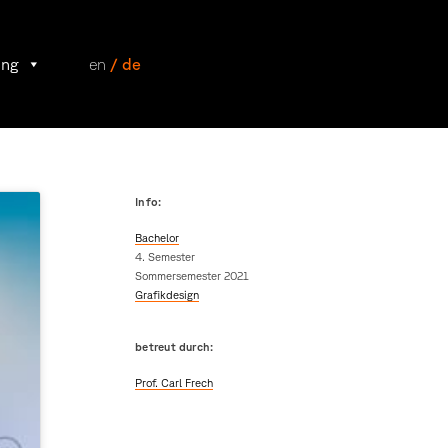
ung
en
/ de
Info:
Bachelor
4. Semester
Sommersemester 2021
Grafikdesign
betreut durch:
Prof. Carl Frech