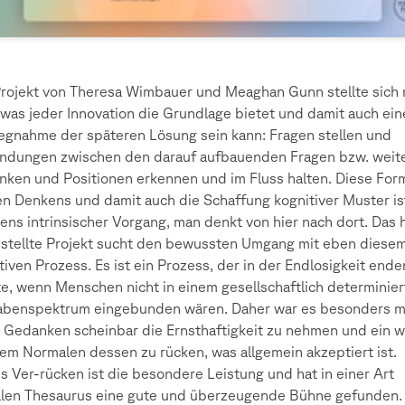
rojekt von Theresa Wimbauer und Meaghan Gunn stellte sich 
was jeder Innovation die Grundlage bietet und damit auch ein
gnahme der späteren Lösung sein kann: Fragen stellen und
ndungen zwischen den darauf aufbauenden Fragen bzw. weit
ken und Positionen erkennen und im Fluss halten. Diese For
en Denkens und damit auch die Schaffung kognitiver Muster is
ens intrinsischer Vorgang, man denkt von hier nach dort. Das 
stellte Projekt sucht den bewussten Umgang mit eben diese
tiven Prozess. Es ist ein Prozess, der in der Endlosigkeit ende
e, wenn Menschen nicht in einem gesellschaftlich determinie
abenspektrum eingebunden wären. Daher war es besonders m
 Gedanken scheinbar die Ernsthaftigkeit zu nehmen und ein 
em Normalen dessen zu rücken, was allgemein akzeptiert ist.
s Ver-rücken ist die besondere Leistung und hat in einer Art
alen Thesaurus eine gute und überzeugende Bühne gefunden.