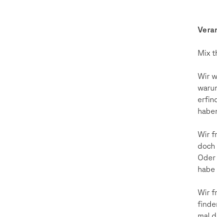
Vera
Mix t
Wir w
warum
erfin
haben
Wir f
doch 
Oder 
habe 
Wir f
finde
mal d