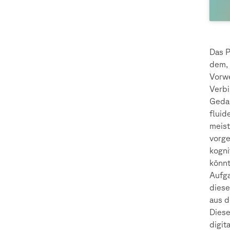
Das P
dem, 
Vorwe
Verbi
Gedan
fluid
meist
vorge
kogni
könnt
Aufg
diese
aus d
Diese
digit