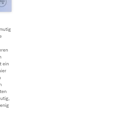
mutig
e
eren
m
t ein
hier
m
n
rten
utig,
wenig