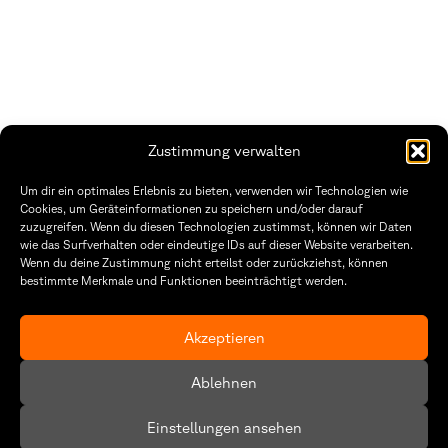
Zustimmung verwalten
Fakultät Gestaltung Würzburg
Um dir ein optimales Erlebnis zu bieten, verwenden wir Technologien wie
Cookies, um Geräteinformationen zu speichern und/oder darauf
Technische Hochschule
Öffnungszeiten Dekanat
zuzugreifen. Wenn du diesen Technologien zustimmst, können wir Daten
Würzburg-Schweinfurt
Montag – Freitag
wie das Surfverhalten oder eindeutige IDs auf dieser Website verarbeiten.
Sanderheinrichsleitenweg 20
8:30 – 12:00
Wenn du deine Zustimmung nicht erteilst oder zurückziehst, können
97074 Würzburg
Dienstag & Donnerstag
8:30 – 15:30
bestimmte Merkmale und Funktionen beeinträchtigt werden.
tel: +49 931 35 11 93 02
mail: dekanat.fg@thws.de
Raum: I.1.29
Akzeptieren
Kontakt
Datenschutz
Ablehnen
Cookie-Richtlinie (EU)
Einstellungen ansehen