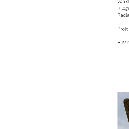
von d
Kilog
Radla
Proje
BJV 