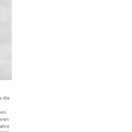
s die
en.
nnen
Jahre