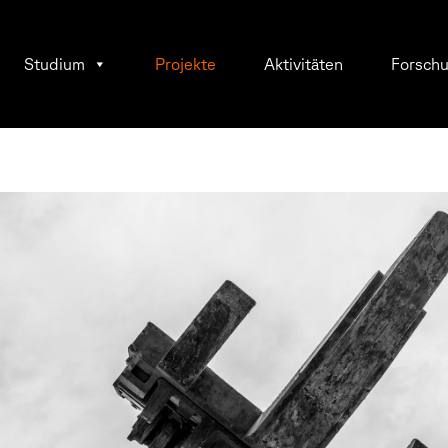
Studium
Projekte
Aktivitäten
Forsch
fel
hacke