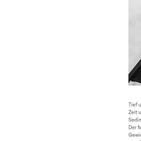
Tief 
Zeit 
Sedim
Der M
Gewic